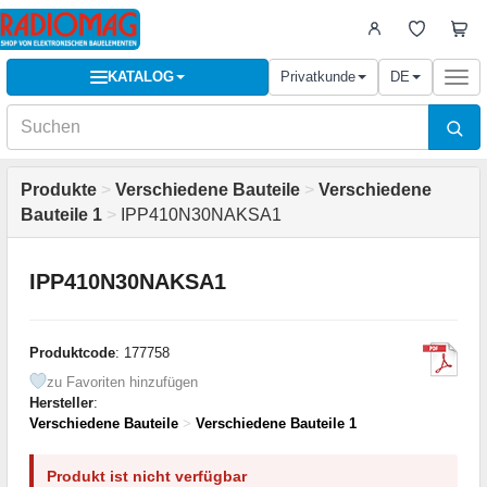
KATALOG
Privatkunde
DE
Togg
navi
Produkte
>
Verschiedene Bauteile
>
Verschiedene
Bauteile 1
>
IPP410N30NAKSA1
IPP410N30NAKSA1
Produktcode
: 177758
zu Favoriten hinzufügen
Hersteller
:
Verschiedene Bauteile
>
Verschiedene Bauteile 1
Produkt ist nicht verfügbar