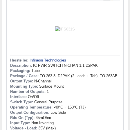
Hersteller
:
Infineon Technologies
Description:
IC PWR SWITCH N-CHAN 1:1 D2PAK
Packaging:
Tube
Package / Case:
TO-263-3, D2PAK (2 Leads + Tab), TO-263AB
Output Type:
N-Channel
Mounting Type:
Surface Mount
Number of Outputs:
1
Interface:
On/Off
Switch Type:
General Purpose
Operating Temperature:
-40°C ~ 150°C (TJ)
Output Configuration:
Low Side
Rds On (Typ):
45mOhm
Input Type:
Non-Inverting
Voltage - Load:
35V (Max)