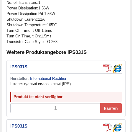
No. of Transistors:1
Power Dissipation:1.56W
Power Dissipation Pd:1.56W
Shutdown Current:12A
Shutdown Temperature:165`C
Turn Off Time, t Off:1.5ms
Turn On Time, t On:1.5ms
Transistor Case Style:TO-263
Weitere Produktangebote IPS031S
IPS031S
Hersteller
:
International Rectifier
Інтелектуальні силові ключі (IPS)
Produkt ist nicht verfügbar
kaufen
IPS031S