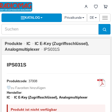
KATALOG
Privatkunde
DE
Togg
navi
Produkte
>
IC
>
IC E-Key (Zugriffsschlüssel),
Analogmultiplexer
>
IPS031S
IPS031S
Produktcode
: 37008
zu Favoriten hinzufügen
Hersteller
:
IC
>
IC E-Key (Zugriffsschlüssel), Analogmultiplexer
Produkt ist nicht verfügbar