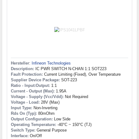
Hersteller
:
Infineon Technologies
Description:
IC PWR SWITCH N-CHAN 1:1 SOT223
Fault Protection:
Current Limiting (Fixed), Over Temperature
Supplier Device Package:
SOT-223
Ratio - Input:Output:
1:1
Current - Output (Max):
1.95A
Voltage - Supply (Vcc/Vdd):
Not Required
Voltage - Load:
28V (Max)
Input Type:
Non-Inverting
Rds On (Typ):
80mOhm
Output Configuration:
Low Side
Operating Temperature:
-40°C ~ 150°C (TJ)
Switch Type:
General Purpose
Interface:
On/Off