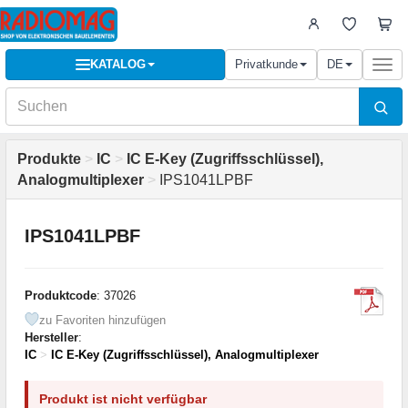
KATALOG
Privatkunde
DE
Togg
navi
Produkte
>
IC
>
IC E-Key (Zugriffsschlüssel),
Analogmultiplexer
>
IPS1041LPBF
IPS1041LPBF
Produktcode
: 37026
zu Favoriten hinzufügen
Hersteller
:
IC
>
IC E-Key (Zugriffsschlüssel), Analogmultiplexer
Produkt ist nicht verfügbar