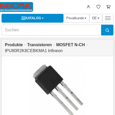
KATALOG
Privatkunde
DE
Togg
navi
Produkte
>
Transistoren
>
MOSFET N-CH
>
IPU80R2K8CEBKMA1 Infineon