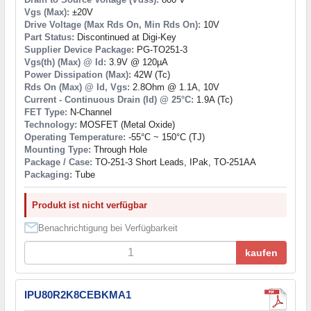
Vgs (Max):
±20V
Drive Voltage (Max Rds On, Min Rds On):
10V
Part Status:
Discontinued at Digi-Key
Supplier Device Package:
PG-TO251-3
Vgs(th) (Max) @ Id:
3.9V @ 120µA
Power Dissipation (Max):
42W (Tc)
Rds On (Max) @ Id, Vgs:
2.8Ohm @ 1.1A, 10V
Current - Continuous Drain (Id) @ 25°C:
1.9A (Tc)
FET Type:
N-Channel
Technology:
MOSFET (Metal Oxide)
Operating Temperature:
-55°C ~ 150°C (TJ)
Mounting Type:
Through Hole
Package / Case:
TO-251-3 Short Leads, IPak, TO-251AA
Packaging:
Tube
Produkt ist nicht verfügbar
Benachrichtigung bei Verfügbarkeit
kaufen
IPU80R2K8CEBKMA1