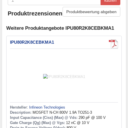
kaufen
Produktbewertung abgeben
Produktrezensionen
Weitere Produktangebote IPU80R2K8CEBKMA1
IPU80R2K8CEBKMA1
Hersteller
:
Infineon Technologies
Description:
MOSFET N-CH 800V 1.9A TO251-3
Input Capacitance (Ciss) (Max) @ Vds:
290 pF @ 100 V
Gate Charge (Qg) (Max) @ Vgs:
12 nC @ 10 V
Drain to Source Voltage (Vdss):
800 V