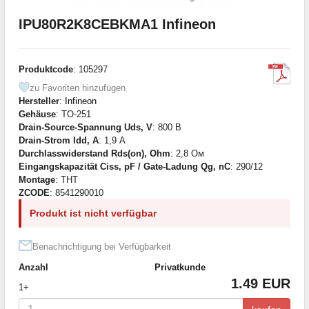
IPU80R2K8CEBKMA1 Infineon
Produktcode
: 105297
zu Favoriten hinzufügen
Hersteller
:
Infineon
Gehäuse
: TO-251
Drain-Source-Spannung Uds, V
: 800 В
Drain-Strom Idd, A
: 1,9 А
Durchlasswiderstand Rds(on), Ohm
: 2,8 Ом
Eingangskapazität Ciss, pF / Gate-Ladung Qg, nC
: 290/12
Montage
: THT
ZCODE
: 8541290010
Produkt ist nicht verfügbar
Benachrichtigung bei Verfügbarkeit
Anzahl
Privatkunde
1.49 EUR
1+