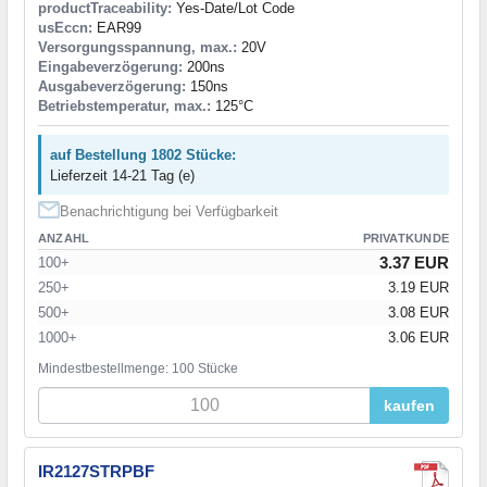
productTraceability:
Yes-Date/Lot Code
usEccn:
EAR99
Versorgungsspannung, max.:
20V
Eingabeverzögerung:
200ns
Ausgabeverzögerung:
150ns
Betriebstemperatur, max.:
125°C
auf Bestellung 1802 Stücke:
Lieferzeit 14-21 Tag (e)
Benachrichtigung bei Verfügbarkeit
ANZAHL
PRIVATKUNDE
3.37 EUR
100+
250+
3.19 EUR
500+
3.08 EUR
1000+
3.06 EUR
Mindestbestellmenge: 100 Stücke
kaufen
IR2127STRPBF