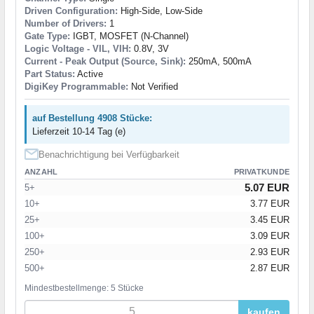
Driven Configuration:
High-Side, Low-Side
Number of Drivers:
1
Gate Type:
IGBT, MOSFET (N-Channel)
Logic Voltage - VIL, VIH:
0.8V, 3V
Current - Peak Output (Source, Sink):
250mA, 500mA
Part Status:
Active
DigiKey Programmable:
Not Verified
auf Bestellung 4908 Stücke:
Lieferzeit 10-14 Tag (e)
Benachrichtigung bei Verfügbarkeit
ANZAHL
PRIVATKUNDE
5.07 EUR
5+
10+
3.77 EUR
25+
3.45 EUR
100+
3.09 EUR
250+
2.93 EUR
500+
2.87 EUR
Mindestbestellmenge: 5 Stücke
kaufen