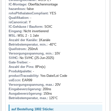
IC-Montage:
Oberflächenmontage
hazardous:
false
rohsPhthalatesCompliant:
YES
Qualifikation:
-
isCanonical:
Y
IC-Gehäuse / Bauform:
SOIC
Eingang:
Nicht invertierend
MSL:
MSL 2 - 1 Jahr
Anzahl der Kanäle:
1Kanäle
Betriebstemperatur, min.:
-40°C
Quellstrom:
250mA
Versorgungsspannung, min.:
10V
SVHC:
No SVHC (25-Jun-2025)
Gate-Treiber:
-
Anzahl der Pins:
8Pin(s)
Produktpalette:
-
productTraceability:
Yes-Date/Lot Code
usEccn:
EAR99
Versorgungsspannung, max.:
20V
Eingabeverzögerung:
200ns
Ausgabeverzögerung:
150ns
Betriebstemperatur, max.:
125°C
auf Bestellung 1802 Stücke: