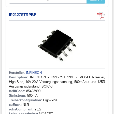
IR2127STRPBF
Hersteller
:
INFINEON
Description:
INFINEON - IR2127STRPBF - MOSFET-Treiber,
High-Side, 10V-20V Versorgungsspannung, 500mAout und 125R
Ausgangswiderstand, SOIC-8
tariffCode:
85423990
Sinkstrom:
500mA
Treiberkonfiguration:
High-Side
euEccn:
NLR
rohsCompliant:
YES
Leistungsschalter:
MOSFET