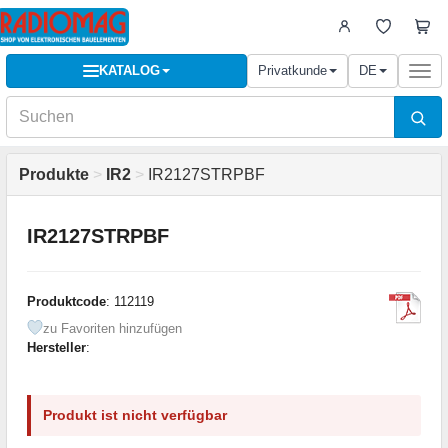
KATALOG
Privatkunde
DE
Togg
navi
Produkte
>
IR2
>
IR2127STRPBF
IR2127STRPBF
Produktcode
: 112119
zu Favoriten hinzufügen
Hersteller
:
Produkt ist nicht verfügbar