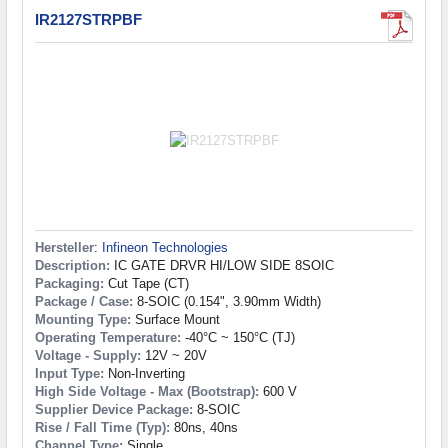
IR2127STRPBF
Hersteller
:
Infineon Technologies
Description:
IC GATE DRVR HI/LOW SIDE 8SOIC
Packaging:
Cut Tape (CT)
Package / Case:
8-SOIC (0.154", 3.90mm Width)
Mounting Type:
Surface Mount
Operating Temperature:
-40°C ~ 150°C (TJ)
Voltage - Supply:
12V ~ 20V
Input Type:
Non-Inverting
High Side Voltage - Max (Bootstrap):
600 V
Supplier Device Package:
8-SOIC
Rise / Fall Time (Typ):
80ns, 40ns
Channel Type:
Single