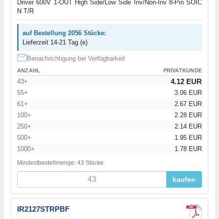
Driver 600V 1-OUT High Side/Low Side Inv/Non-Inv 8-Pin SOIC
N T/R
auf Bestellung 2056 Stücke:
Lieferzeit 14-21 Tag (e)
Benachrichtigung bei Verfügbarkeit
ANZAHL
PRIVATKUNDE
4.12 EUR
43+
55+
3.06 EUR
61+
2.67 EUR
100+
2.28 EUR
250+
2.14 EUR
500+
1.95 EUR
1000+
1.78 EUR
Mindestbestellmenge: 43 Stücke
kaufen
IR2127STRPBF