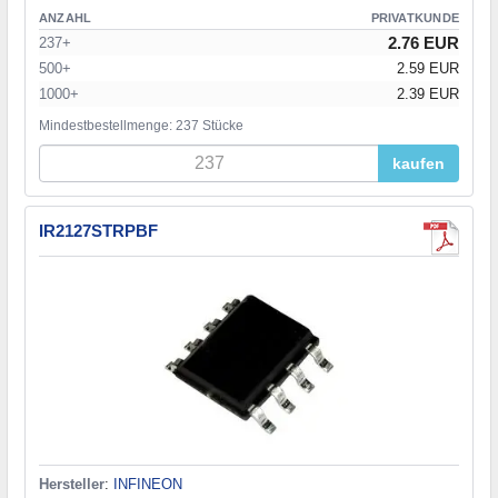
ANZAHL
PRIVATKUNDE
2.76 EUR
237+
500+
2.59 EUR
1000+
2.39 EUR
Mindestbestellmenge: 237 Stücke
kaufen
IR2127STRPBF
Hersteller
:
INFINEON