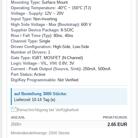
Mounting Type:
Surface Mount
Operating Temperature:
-40°C ~ 150°C (TJ)
Voltage - Supply:
12V ~ 20V
Input Type:
Non-Inverting
High Side Voltage - Max (Bootstrap):
600 V
Supplier Device Package:
8-SOIC
Rise / Fall Time (Typ):
80ns, 40ns
Channel Type:
Single
Driven Configuration:
High-Side, Low-Side
Number of Drivers:
1
Gate Type:
IGBT, MOSFET (N-Channel)
Logic Voltage - VIL, VIH:
0.8V, 3V
Current - Peak Output (Source, Sink):
250mA, 500mA
Part Status:
Active
DigiKey Programmable:
Not Verified
auf Bestellung 3000 Stücke:
Lieferzeit 10-14 Tag (e)
Benachrichtigung bei Verfügbarkeit
ANZAHL
PRIVATKUNDE
2.65 EUR
2500+
Mindestbestellmenge: 2500 Stücke