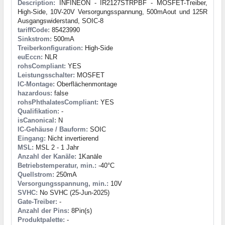
Description:
INFINEON - IR2127STRPBF - MOSFET-Treiber,
High-Side, 10V-20V Versorgungsspannung, 500mAout und 125R
Ausgangswiderstand, SOIC-8
tariffCode:
85423990
Sinkstrom:
500mA
Treiberkonfiguration:
High-Side
euEccn:
NLR
rohsCompliant:
YES
Leistungsschalter:
MOSFET
IC-Montage:
Oberflächenmontage
hazardous:
false
rohsPhthalatesCompliant:
YES
Qualifikation:
-
isCanonical:
N
IC-Gehäuse / Bauform:
SOIC
Eingang:
Nicht invertierend
MSL:
MSL 2 - 1 Jahr
Anzahl der Kanäle:
1Kanäle
Betriebstemperatur, min.:
-40°C
Quellstrom:
250mA
Versorgungsspannung, min.:
10V
SVHC:
No SVHC (25-Jun-2025)
Gate-Treiber:
-
Anzahl der Pins:
8Pin(s)
Produktpalette:
-