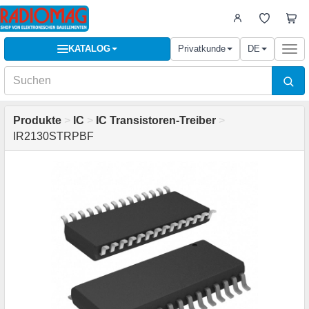
KATALOG
Privatkunde
DE
Togg
navi
Produkte
>
IC
>
IC Transistoren-Treiber
>
IR2130STRPBF