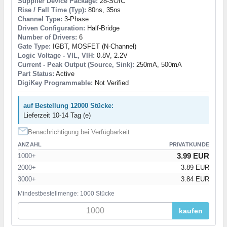
Supplier Device Package:
28-SOIC
Rise / Fall Time (Typ):
80ns, 35ns
Channel Type:
3-Phase
Driven Configuration:
Half-Bridge
Number of Drivers:
6
Gate Type:
IGBT, MOSFET (N-Channel)
Logic Voltage - VIL, VIH:
0.8V, 2.2V
Current - Peak Output (Source, Sink):
250mA, 500mA
Part Status:
Active
DigiKey Programmable:
Not Verified
auf Bestellung 12000 Stücke:
Lieferzeit 10-14 Tag (e)
Benachrichtigung bei Verfügbarkeit
ANZAHL
PRIVATKUNDE
3.99 EUR
1000+
2000+
3.89 EUR
3000+
3.84 EUR
Mindestbestellmenge: 1000 Stücke
kaufen