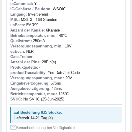
isCanonical:
Y
IC-Gehäuse / Bauform:
WSOIC
Eingang:
Invertierend
MSL:
MSL 3 - 168 Stunden
usEccn:
EAR99
Anzahl der Kanäle:
6Kanäle
Betriebstemperatur, min.:
-40°C
Quellstrom:
250mA
Versorgungsspannung, min.:
10V
euEccn:
NLR
Gate-Treiber:
-
Anzahl der Pins:
28Pin(s)
Produktpalette:
-
productTraceability:
Yes-Date/Lot Code
Versorgungsspannung, max.:
20V
Eingabeverzögerung:
675ns
Ausgabeverzögerung:
425ns
Betriebstemperatur, max.:
125°C
SVHC:
No SVHC (25-Jun-2025)
auf Bestellung 835 Stücke:
Lieferzeit 14-21 Tag (e)
Benachrichtigung bei Verfügbarkeit