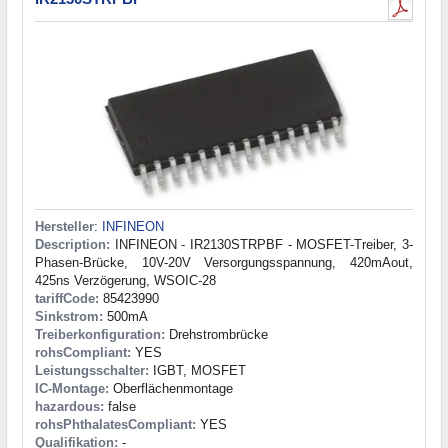
Hersteller
:
INFINEON
Description:
INFINEON - IR2130STRPBF - MOSFET-Treiber, 3-
Phasen-Brücke, 10V-20V Versorgungsspannung, 420mAout,
425ns Verzögerung, WSOIC-28
tariffCode:
85423990
Sinkstrom:
500mA
Treiberkonfiguration:
Drehstrombrücke
rohsCompliant:
YES
Leistungsschalter:
IGBT, MOSFET
IC-Montage:
Oberflächenmontage
hazardous:
false
rohsPhthalatesCompliant:
YES
Qualifikation:
-