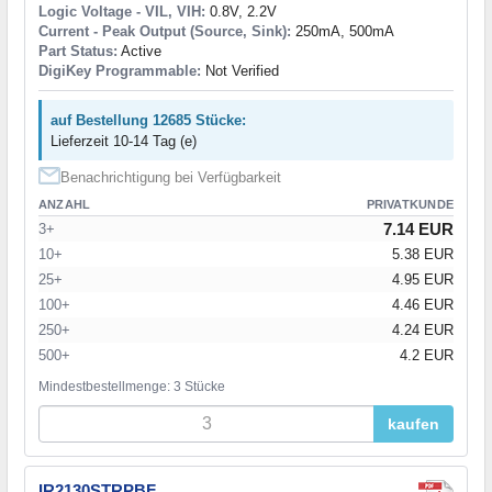
Logic Voltage - VIL, VIH:
0.8V, 2.2V
Current - Peak Output (Source, Sink):
250mA, 500mA
Part Status:
Active
DigiKey Programmable:
Not Verified
auf Bestellung 12685 Stücke:
Lieferzeit 10-14 Tag (e)
Benachrichtigung bei Verfügbarkeit
ANZAHL
PRIVATKUNDE
7.14 EUR
3+
10+
5.38 EUR
25+
4.95 EUR
100+
4.46 EUR
250+
4.24 EUR
500+
4.2 EUR
Mindestbestellmenge: 3 Stücke
kaufen
IR2130STRPBF