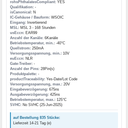
rohsPhthalatesCompliant:
YES
Qualifikation:
-
isCanonical:
N
IC-Gehäuse / Bauform:
WSOIC
Eingang:
Invertierend
MSL:
MSL 3 - 168 Stunden
usEccn:
EAR99
Anzahl der Kanäle:
6Kanäle
Betriebstemperatur, min.:
-40°C
Quellstrom:
250mA
Versorgungsspannung, min.:
10V
euEccn:
NLR
Gate-Treiber:
-
Anzahl der Pins:
28Pin(s)
Produktpalette:
-
productTraceability:
Yes-Date/Lot Code
Versorgungsspannung, max.:
20V
Eingabeverzögerung:
675ns
Ausgabeverzögerung:
425ns
Betriebstemperatur, max.:
125°C
SVHC:
No SVHC (25-Jun-2025)
auf Bestellung 835 Stücke:
Lieferzeit 14-21 Tag (e)