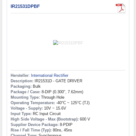
IR21531DPBF
Hersteller
:
International Rectifier
Description:
IR21531D - GATE DRIVER
Packaging:
Bulk
Package / Case:
8-DIP (0.300", 7.62mm)
Mounting Type:
Through Hole
Operating Temperature:
-40°C ~ 125°C (TJ)
Voltage - Supply:
10V ~ 15.6V
Input Type:
RC Input Circuit
High Side Voltage - Max (Bootstrap):
600 V
Supplier Device Package:
8-PDIP
Rise / Fall Time (Typ):
80ns, 45ns
Channel Type:
Synchronous