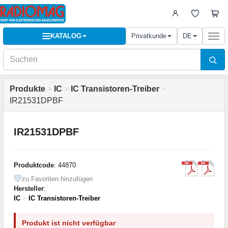
KATALOG
Privatkunde
DE
Togg
navi
Produkte
>
IC
>
IC Transistoren-Treiber
>
IR21531DPBF
IR21531DPBF
Produktcode
: 44870
zu Favoriten hinzufügen
Hersteller
:
IC
>
IC Transistoren-Treiber
Produkt ist nicht verfügbar