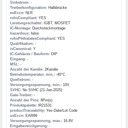
Sinkstrom:
-
Treiberkonfiguration:
Halbbrücke
euEccn:
NLR
rohsCompliant:
YES
Leistungsschalter:
IGBT, MOSFET
IC-Montage:
Durchsteckmontage
hazardous:
false
rohsPhthalatesCompliant:
YES
Qualifikation:
-
isCanonical:
Y
IC-Gehäuse / Bauform:
DIP
Eingang:
-
MSL:
-
Anzahl der Kanäle:
2Kanäle
Betriebstemperatur, min.:
-40°C
Quellstrom:
-
Versorgungsspannung, min.:
10V
SVHC:
No SVHC (21-Jan-2025)
Gate-Treiber:
-
Anzahl der Pins:
8Pin(s)
Produktpalette:
IR21531
productTraceability:
Yes-Date/Lot Code
usEccn:
EAR99
Versorgungsspannung, max.:
16.8V
Eingabeverzögerung:
-