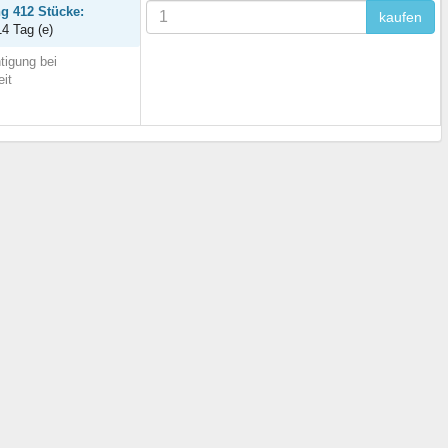
ng 412 Stücke:
kaufen
14 Tag (e)
tigung bei
eit