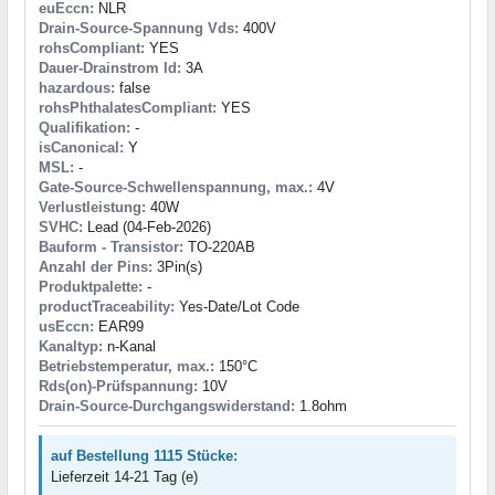
euEccn:
NLR
Drain-Source-Spannung Vds:
400V
rohsCompliant:
YES
Dauer-Drainstrom Id:
3A
hazardous:
false
rohsPhthalatesCompliant:
YES
Qualifikation:
-
isCanonical:
Y
MSL:
-
Gate-Source-Schwellenspannung, max.:
4V
Verlustleistung:
40W
SVHC:
Lead (04-Feb-2026)
Bauform - Transistor:
TO-220AB
Anzahl der Pins:
3Pin(s)
Produktpalette:
-
productTraceability:
Yes-Date/Lot Code
usEccn:
EAR99
Kanaltyp:
n-Kanal
Betriebstemperatur, max.:
150°C
Rds(on)-Prüfspannung:
10V
Drain-Source-Durchgangswiderstand:
1.8ohm
auf Bestellung 1115 Stücke:
Lieferzeit 14-21 Tag (e)