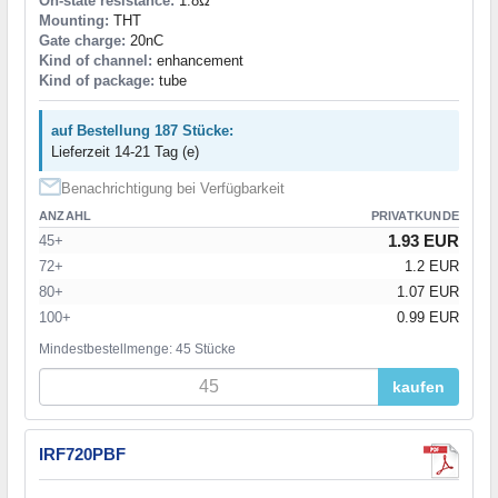
On-state resistance:
1.8Ω
Mounting:
THT
Gate charge:
20nC
Kind of channel:
enhancement
Kind of package:
tube
auf Bestellung 187 Stücke:
Lieferzeit 14-21 Tag (e)
Benachrichtigung bei Verfügbarkeit
ANZAHL
PRIVATKUNDE
1.93 EUR
45+
72+
1.2 EUR
80+
1.07 EUR
100+
0.99 EUR
Mindestbestellmenge: 45 Stücke
kaufen
IRF720PBF