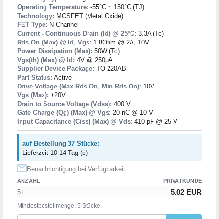
Operating Temperature:
-55°C ~ 150°C (TJ)
Technology:
MOSFET (Metal Oxide)
FET Type:
N-Channel
Current - Continuous Drain (Id) @ 25°C:
3.3A (Tc)
Rds On (Max) @ Id, Vgs:
1.8Ohm @ 2A, 10V
Power Dissipation (Max):
50W (Tc)
Vgs(th) (Max) @ Id:
4V @ 250µA
Supplier Device Package:
TO-220AB
Part Status:
Active
Drive Voltage (Max Rds On, Min Rds On):
10V
Vgs (Max):
±20V
Drain to Source Voltage (Vdss):
400 V
Gate Charge (Qg) (Max) @ Vgs:
20 nC @ 10 V
Input Capacitance (Ciss) (Max) @ Vds:
410 pF @ 25 V
auf Bestellung 37 Stücke:
Lieferzeit 10-14 Tag (e)
Benachrichtigung bei Verfügbarkeit
ANZAHL
PRIVATKUNDE
5.02 EUR
5+
Mindestbestellmenge: 5 Stücke