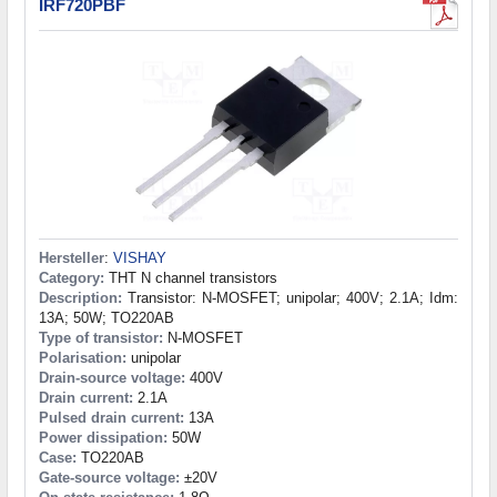
IRF720PBF
Hersteller
:
VISHAY
Category:
THT N channel transistors
Description:
Transistor: N-MOSFET; unipolar; 400V; 2.1A; Idm:
13A; 50W; TO220AB
Type of transistor:
N-MOSFET
Polarisation:
unipolar
Drain-source voltage:
400V
Drain current:
2.1A
Pulsed drain current:
13A
Power dissipation:
50W
Case:
TO220AB
Gate-source voltage:
±20V