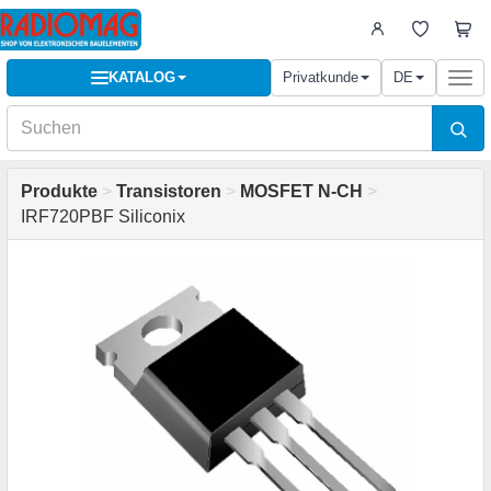
KATALOG
Privatkunde
DE
Togg
navi
Produkte
>
Transistoren
>
MOSFET N-CH
>
IRF720PBF Siliconix