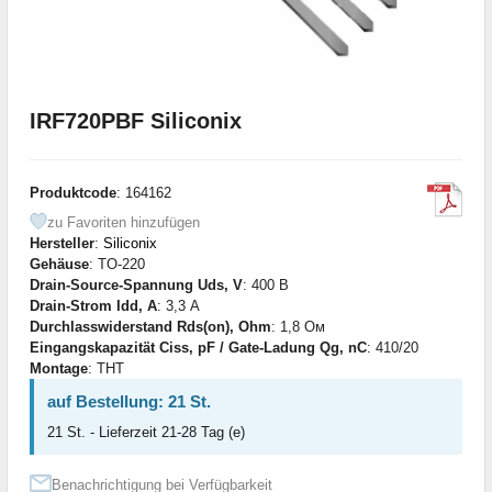
IRF720PBF Siliconix
Produktcode
: 164162
zu Favoriten hinzufügen
Hersteller
:
Siliconix
Gehäuse
: TO-220
Drain-Source-Spannung Uds, V
: 400 В
Drain-Strom Idd, A
: 3,3 А
Durchlasswiderstand Rds(on), Ohm
: 1,8 Ом
Eingangskapazität Ciss, pF / Gate-Ladung Qg, nC
: 410/20
Montage
: THT
auf Bestellung: 21 St.
21 St. - Lieferzeit 21-28 Tag (e)
Benachrichtigung bei Verfügbarkeit