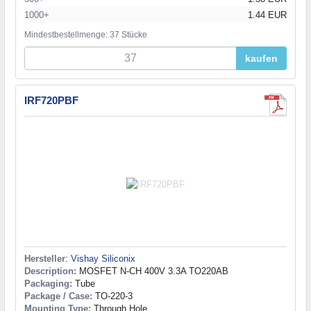
1000+
1.44 EUR
Mindestbestellmenge: 37 Stücke
kaufen
IRF720PBF
Hersteller
:
Vishay Siliconix
Description:
MOSFET N-CH 400V 3.3A TO220AB
Packaging:
Tube
Package / Case:
TO-220-3
Mounting Type:
Through Hole