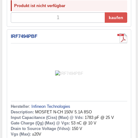
Produkt ist nicht verfügbar
kaufen
IRF7494PBF
Hersteller
:
Infineon Technologies
Description:
MOSFET N-CH 150V 5.1A 8SO
Input Capacitance (Ciss) (Max) @ Vds:
1783 pF @ 25 V
Gate Charge (Qg) (Max) @ Vgs:
53 nC @ 10 V
Drain to Source Voltage (Vdss):
150 V
Vgs (Max):
±20V