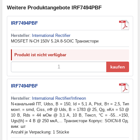
Weitere Produktangebote IRF7494PBF
IRF7494PBF
Hersteller
:
International Rectifier
MOSFET N-CH 150V 5.2A 8-SOIC Транзистори
Produkt ist nicht verfügbar
kaufen
IRF7494PBF
Hersteller
:
International Rectifier/Infineon
N-канальний ПТ, Udss, В = 150, Id = 5,1 А, Ptot, Вт = 2,5, Тип
монт. = smd, Ciss, пФ @ Uds, В = 1783 @ 25, Qg, нКл = 53 @
10 В, Rds = 44 мОм @ 3,1 A, 10 В, Tексп, °C = -55...+150,
Ugs(th) = 4 В @ 250 мкА,... Транзистори Корпус: SOICN-8 Од.
вим: шт
Anzahl je Verpackung: 1 Stücke