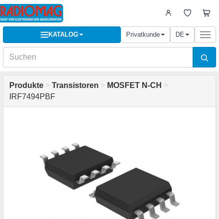
KATALOG
Privatkunde
DE
Togg
navi
Produkte
>
Transistoren
>
MOSFET N-CH
>
IRF7494PBF