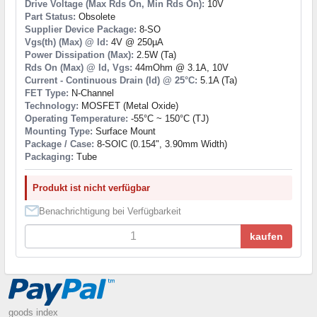
Drive Voltage (Max Rds On, Min Rds On):
10V
Part Status:
Obsolete
Supplier Device Package:
8-SO
Vgs(th) (Max) @ Id:
4V @ 250µA
Power Dissipation (Max):
2.5W (Ta)
Rds On (Max) @ Id, Vgs:
44mOhm @ 3.1A, 10V
Current - Continuous Drain (Id) @ 25°C:
5.1A (Ta)
FET Type:
N-Channel
Technology:
MOSFET (Metal Oxide)
Operating Temperature:
-55°C ~ 150°C (TJ)
Mounting Type:
Surface Mount
Package / Case:
8-SOIC (0.154", 3.90mm Width)
Packaging:
Tube
Produkt ist nicht verfügbar
Benachrichtigung bei Verfügbarkeit
kaufen
goods index