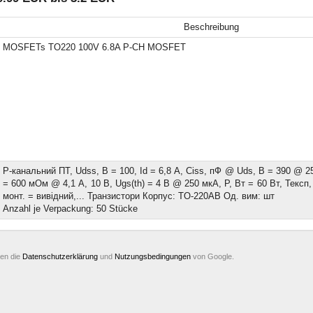
Beschreibung
MOSFETs TO220 100V 6.8A P-CH MOSFET
P-канальний ПТ, Udss, В = 100, Id = 6,8 А, Ciss, пФ @ Uds, В = 390 @ 2
= 600 мОм @ 4,1 A, 10 В, Ugs(th) = 4 В @ 250 мкА, Р, Вт = 60 Вт, Тексп, 
монт. = вивідний,... Транзистори Корпус: TO-220AB Од. вим: шт
Anzahl je Verpackung: 50 Stücke
ten die
Datenschutzerklärung
und
Nutzungsbedingungen
von Google.