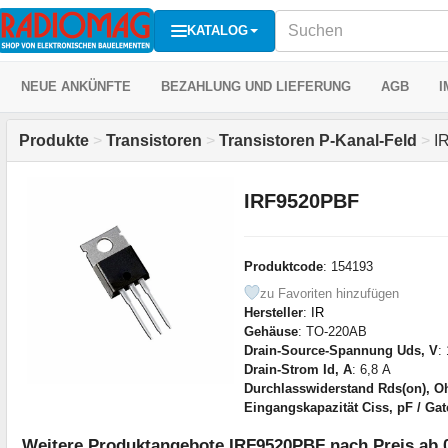
KATALOG
NEUE ANKÜNFTE
BEZAHLUNG UND LIEFERUNG
AGB
I
Produkte
>
Transistoren
>
Transistoren P-Kanal-Feld
>
I
IRF9520PBF
Produktcode
: 154193
zu Favoriten hinzufügen
Hersteller
:
IR
Gehäuse
: TO-220AB
Drain-Source-Spannung Uds, V
:
Drain-Strom Id, A
: 6,8 А
Durchlasswiderstand Rds(on), 
Eingangskapazität Ciss, pF / Ga
Weitere Produktangebote IRF9520PBF nach Preis ab 