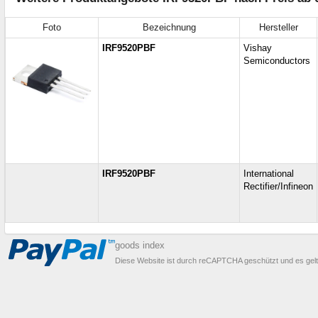
Foto
Bezeichnung
Hersteller
IRF9520PBF
Vishay
Semiconductors
IRF9520PBF
International
Rectifier/Infineon
goods index
Diese Website ist durch reCAPTCHA geschützt und es gel