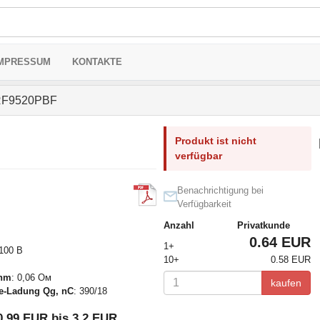
MPRESSUM
KONTAKTE
RF9520PBF
Produkt ist nicht
verfügbar
Benachrichtigung bei
Verfügbarkeit
Anzahl
Privatkunde
0.64 EUR
1+
 100 В
10+
0.58 EUR
Ohm
: 0,06 Ом
kaufen
te-Ladung Qg, nC
: 390/18
0.99 EUR bis 3.2 EUR