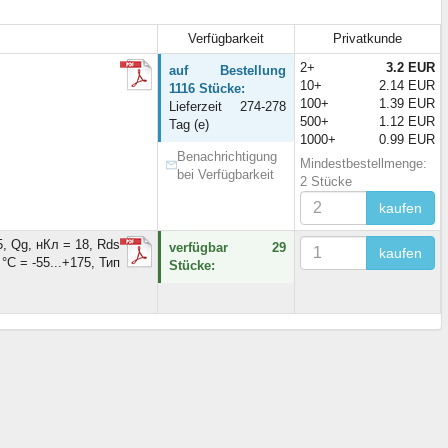
Verfügbarkeit
Privatkunde
2+
3.2 EUR
auf Bestellung
10+
2.14 EUR
1116 Stücke:
100+
1.39 EUR
Lieferzeit 274-278
500+
1.12 EUR
Tag (e)
1000+
0.99 EUR
Benachrichtigung
Mindestbestellmenge:
bei Verfügbarkeit
2 Stücke
kaufen
5, Qg, нКл = 18, Rds
verfügbar 29
kaufen
°C = -55...+175, Тип
Stücke: