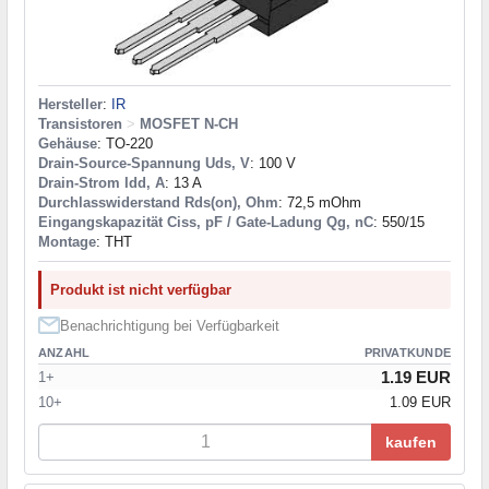
Hersteller
:
IR
Transistoren
>
MOSFET N-CH
Gehäuse
: TO-220
Drain-Source-Spannung Uds, V
: 100 V
Drain-Strom Idd, A
: 13 A
Durchlasswiderstand Rds(on), Ohm
: 72,5 mOhm
Eingangskapazität Ciss, pF / Gate-Ladung Qg, nC
: 550/15
Montage
: THT
Produkt ist nicht verfügbar
Benachrichtigung bei Verfügbarkeit
ANZAHL
PRIVATKUNDE
1.19 EUR
1+
10+
1.09 EUR
kaufen