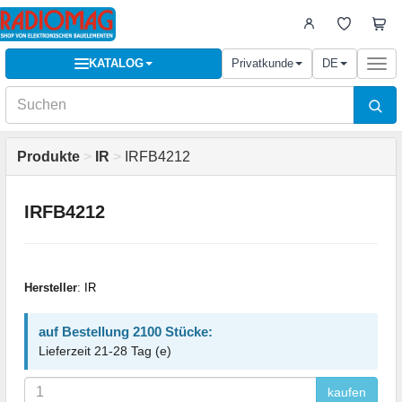
KATALOG
Privatkunde
DE
Togg
navi
Produkte
>
IR
>
IRFB4212
IRFB4212
Hersteller
:
IR
auf Bestellung 2100 Stücke:
Lieferzeit 21-28 Tag (e)
kaufen