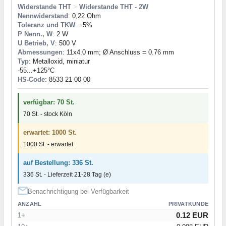
Widerstande THT
>
Widerstande THT - 2W
Nennwiderstand
: 0,22 Ohm
Toleranz und TKW
: ±5%
P Nenn., W
: 2 W
U Betrieb, V
: 500 V
Abmessungen
: 11x4.0 mm; Ø Anschluss = 0.76 mm
Typ
: Metalloxid, miniatur
-55...+125°C
HS-Code
: 8533 21 00 00
verfügbar: 70 St.
70 St. - stock Köln
erwartet: 1000 St.
1000 St. - erwartet
auf Bestellung: 336 St.
336 St. - Lieferzeit 21-28 Tag (e)
Benachrichtigung bei Verfügbarkeit
ANZAHL
PRIVATKUNDE
0.12 EUR
1+