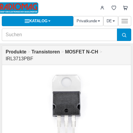
KATALOG
Privatkunde
DE
Togg
navi
Produkte
>
Transistoren
>
MOSFET N-CH
>
IRL3713PBF