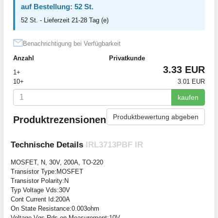
auf Bestellung: 52 St.
52 St. - Lieferzeit 21-28 Tag (e)
Benachrichtigung bei Verfügbarkeit
Anzahl
Privatkunde
3.33 EUR
1+
10+
3.01 EUR
kaufen
Produktbewertung abgeben
Produktrezensionen
Technische Details
IRL3713PBF IR
MOSFET, N, 30V, 200A, TO-220
Transistor Type:MOSFET
Transistor Polarity:N
Typ Voltage Vds:30V
Cont Current Id:200A
On State Resistance:0.003ohm
Voltage Vgs Rds on Measurement:10V