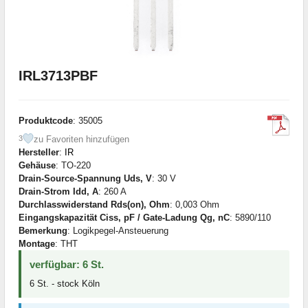
IRL3713PBF
Produktcode
: 35005
zu Favoriten hinzufügen
3
Hersteller
:
IR
Gehäuse
: TO-220
Drain-Source-Spannung Uds, V
: 30 V
Drain-Strom Idd, A
: 260 A
Durchlasswiderstand Rds(on), Ohm
: 0,003 Ohm
Eingangskapazität Ciss, pF / Gate-Ladung Qg, nC
: 5890/110
Bemerkung
: Logikpegel-Ansteuerung
Montage
: THT
verfügbar: 6 St.
6 St. - stock Köln