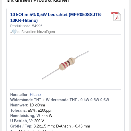
Mit diesem Produkt kaufen
10 kOhm 5% 0,5W bedrahtet (MFR050SSJTB-
10KR-Hitano)
Produktcode: 54995
zu Favoriten hinzufügen
1
Hersteller
:
Hitano
Widerstande THT
>
Widerstande THT - 0,4W 0,5W 0,6W
Nennwert
: 10 kOhm
Toleranz
: ±5%, ±100ppm
Nennleistung, W
: 0,5 W
U Betrieb, V
: 200 V
Größe / Typ
: 3.2x1.5 mm; D-Anschl.=0.45 mm