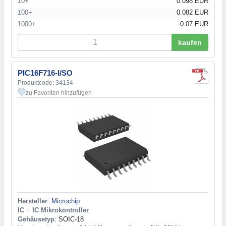
10+
0.098 EUR
100+
0.082 EUR
1000+
0.07 EUR
kaufen
PIC16F716-I/SO
Produktcode: 34134
zu Favoriten hinzufügen
Hersteller
:
Microchip
IC
>
IC Mikrokontroller
Gehäusetyp
: SOIC-18