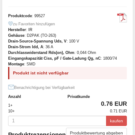
Produktcode
: 99527
zu Favoriten hinzufügen
Hersteller
:
IR
Gehäuse
: D2PAK (TO-263)
Drain-Source-Spannung Uds, V
: 100 V
Drain-Strom Idd, A
: 36 A
Durchlasswiderstand Rds(on), Ohm
: 0,044 Ohm
Eingangskapazität Ciss, pF / Gate-Ladung Qg, nC
: 1800/74
Montage
: SMD
Produkt ist nicht verfügbar
Benachrichtigung bei Verfügbarkeit
Anzahl
Privatkunde
0.76 EUR
1+
10+
0.71 EUR
kaufen
Produktbewertung abgeben
Produktrezensionen