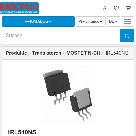
KATALOG
Privatkunde
DE
Togg
navi
Produkte
>
Transistoren
>
MOSFET N-CH
>
IRL540NS
IRL540NS