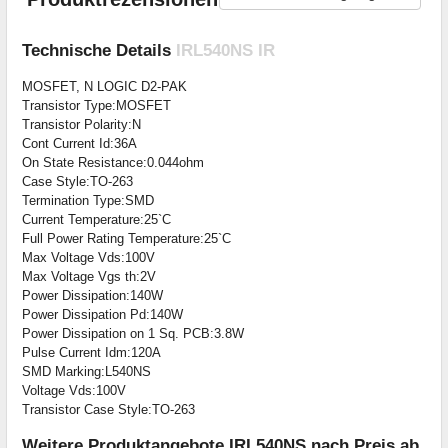
Technische Details
IRL540NS IR
MOSFET, N LOGIC D2-PAK
Transistor Type:MOSFET
Transistor Polarity:N
Cont Current Id:36A
On State Resistance:0.044ohm
Case Style:TO-263
Termination Type:SMD
Current Temperature:25`C
Full Power Rating Temperature:25`C
Max Voltage Vds:100V
Max Voltage Vgs th:2V
Power Dissipation:140W
Power Dissipation Pd:140W
Power Dissipation on 1 Sq. PCB:3.8W
Pulse Current Idm:120A
SMD Marking:L540NS
Voltage Vds:100V
Transistor Case Style:TO-263
Weitere Produktangebote IRL540NS nach Preis ab