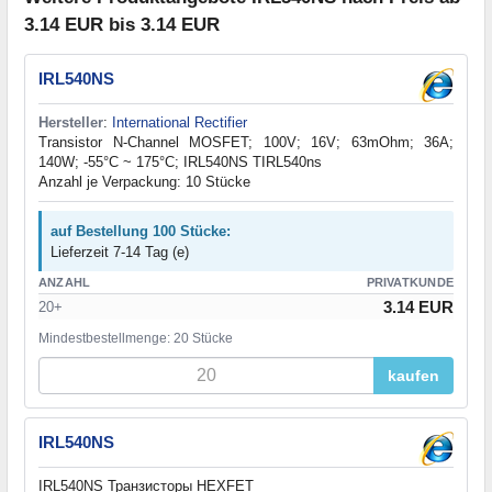
3.14 EUR bis 3.14 EUR
IRL540NS
Hersteller
:
International Rectifier
Transistor N-Channel MOSFET; 100V; 16V; 63mOhm; 36A;
140W; -55°C ~ 175°C; IRL540NS TIRL540ns
Anzahl je Verpackung: 10 Stücke
auf Bestellung 100 Stücke:
Lieferzeit 7-14 Tag (e)
ANZAHL
PRIVATKUNDE
3.14 EUR
20+
Mindestbestellmenge: 20 Stücke
kaufen
IRL540NS
IRL540NS Транзисторы HEXFET