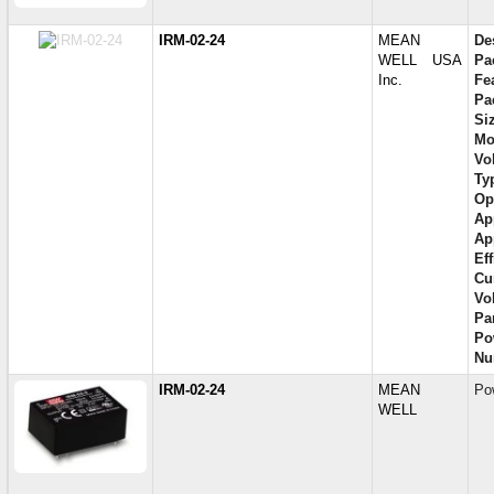
IRM-02-24
MEAN
De
WELL USA
Pa
Inc.
Fe
Pa
Si
Mo
Vol
Ty
Op
Ap
Ap
Eff
Cu
Vo
Par
Po
Nu
IRM-02-24
MEAN
Po
WELL