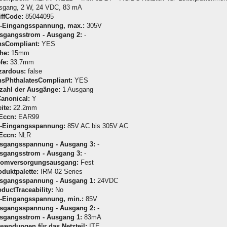
sgang, 2 W, 24 VDC, 83 mA
iffCode:
85044095
-Eingangsspannung, max.:
305V
sgangsstrom - Ausgang 2:
-
hsCompliant:
YES
he:
15mm
fe:
33.7mm
zardous:
false
hsPhthalatesCompliant:
YES
zahl der Ausgänge:
1 Ausgang
Canonical:
Y
ite:
22.2mm
Eccn:
EAR99
-Eingangsspannung:
85V AC bis 305V AC
Eccn:
NLR
sgangsspannung - Ausgang 3:
-
sgangsstrom - Ausgang 3:
-
romversorgungsausgang:
Fest
oduktpalette:
IRM-02 Series
sgangsspannung - Ausgang 1:
24VDC
oductTraceability:
No
-Eingangsspannung, min.:
85V
sgangsspannung - Ausgang 2:
-
sgangsstrom - Ausgang 1:
83mA
wendungen für das Netzteil:
ITE