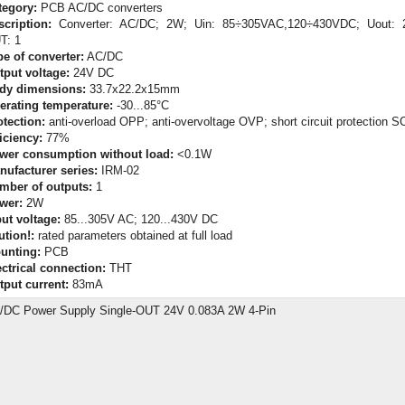
tegory:
PCB AC/DC converters
scription:
Converter: AC/DC; 2W; Uin: 85÷305VAC,120÷430VDC; Uout: 
T: 1
pe of converter:
AC/DC
tput voltage:
24V DC
dy dimensions:
33.7x22.2x15mm
erating temperature:
-30...85°C
otection:
anti-overload OPP; anti-overvoltage OVP; short circuit protection 
iciency:
77%
wer consumption without load:
<0.1W
nufacturer series:
IRM-02
mber of outputs:
1
wer:
2W
put voltage:
85...305V AC; 120...430V DC
ution!:
rated parameters obtained at full load
unting:
PCB
ectrical connection:
THT
tput current:
83mA
/DC Power Supply Single-OUT 24V 0.083A 2W 4-Pin