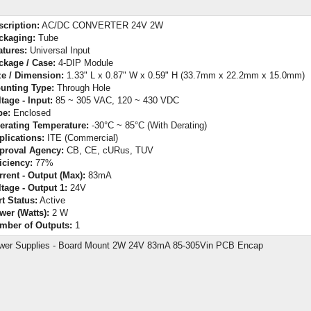
scription:
AC/DC CONVERTER 24V 2W
ckaging:
Tube
atures:
Universal Input
ckage / Case:
4-DIP Module
ze / Dimension:
1.33" L x 0.87" W x 0.59" H (33.7mm x 22.2mm x 15.0mm)
unting Type:
Through Hole
tage - Input:
85 ~ 305 VAC, 120 ~ 430 VDC
pe:
Enclosed
erating Temperature:
-30°C ~ 85°C (With Derating)
plications:
ITE (Commercial)
proval Agency:
CB, CE, cURus, TUV
iciency:
77%
rrent - Output (Max):
83mA
ltage - Output 1:
24V
t Status:
Active
wer (Watts):
2 W
mber of Outputs:
1
wer Supplies - Board Mount 2W 24V 83mA 85-305Vin PCB Encap