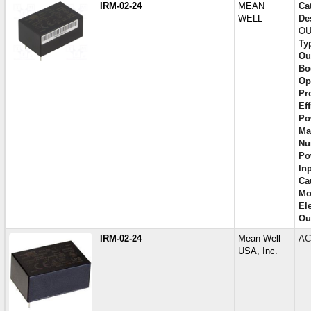
IRM-02-24
MEAN
Ca
WELL
De
OU
Ty
Ou
Bo
Op
Pr
Eff
Po
Ma
Nu
Po
In
Ca
Mo
El
Ou
IRM-02-24
Mean-Well
AC
USA, Inc.