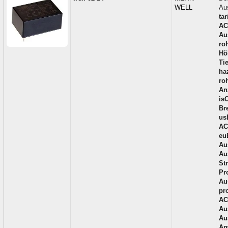
WELL
Au
tar
AC
Au
ro
Hö
Tie
ha
ro
An
is
Bre
us
AC
eu
Au
Au
St
Pr
Au
pr
AC
Au
Au
An