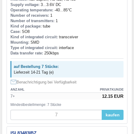
Supply voltage:
3...3.6V DC
Operating temperature:
-40...85°C
Number of receivers:
1
Number of transmitters:
1
Kind of package:
tube
Case:
SO8
Kind of integrated circuit:
transceiver
Mounting:
SMD
Type of integrated circuit:
interface
Data transfer rate:
250kbps
auf Bestellung 7 Stücke:
Lieferzeit 14-21 Tag (e)
Benachrichtigung bei Verfügbarkeit
ANZAHL
PRIVATKUNDE
12.15 EUR
7+
Mindestbestellmenge: 7 Stücke
kaufen
ISL83483IBZ