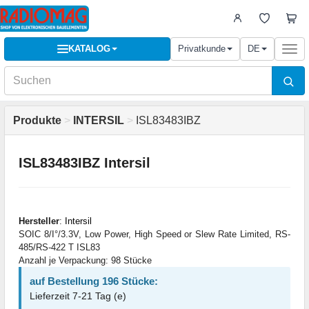
KATALOG
Privatkunde
DE
Togg
navi
Produkte
>
INTERSIL
>
ISL83483IBZ
ISL83483IBZ Intersil
Hersteller
:
Intersil
SOIC 8/I°/3.3V, Low Power, High Speed or Slew Rate Limited, RS-
485/RS-422 T ISL83
Anzahl je Verpackung: 98 Stücke
auf Bestellung 196 Stücke:
Lieferzeit 7-21 Tag (e)