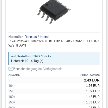
Hersteller
:
Renesas / Intersil
RS-422/RS-485 Interface IC 8LD 3V RS-485 TRANSC 1TX/1RX
W/SHTDWN
auf Bestellung 9677 Stücke:
Lieferzeit 10-14 Tag (e)
Benachrichtigung bei Verfügbarkeit
ANZAHL
PRIVATKUNDE
2.43 EUR
2+
10+
1.76 EUR
25+
1.59 EUR
100+
1.42 EUR
250+
1.33 EUR
500+
1.24 EUR