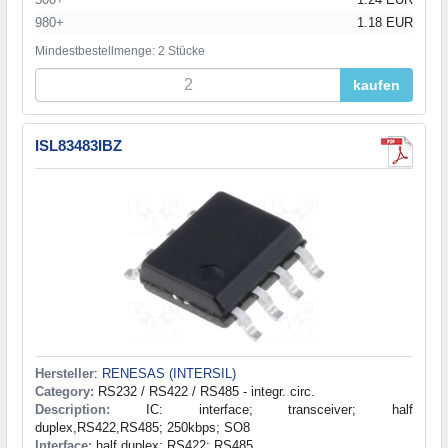
980+
1.18 EUR
Mindestbestellmenge: 2 Stücke
kaufen
ISL83483IBZ
Hersteller
:
RENESAS (INTERSIL)
Category:
RS232 / RS422 / RS485 - integr. circ.
Description:
IC: interface; transceiver; half
duplex,RS422,RS485; 250kbps; SO8
Interface:
half duplex; RS422; RS485