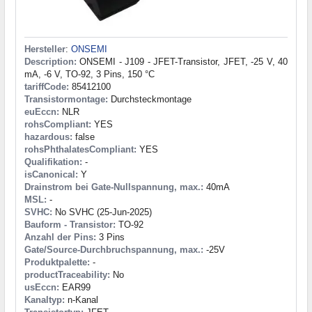
Hersteller
:
ONSEMI
Description:
ONSEMI - J109 - JFET-Transistor, JFET, -25 V, 40
mA, -6 V, TO-92, 3 Pins, 150 °C
tariffCode:
85412100
Transistormontage:
Durchsteckmontage
euEccn:
NLR
rohsCompliant:
YES
hazardous:
false
rohsPhthalatesCompliant:
YES
Qualifikation:
-
isCanonical:
Y
Drainstrom bei Gate-Nullspannung, max.:
40mA
MSL:
-
SVHC:
No SVHC (25-Jun-2025)
Bauform - Transistor:
TO-92
Anzahl der Pins:
3 Pins
Gate/Source-Durchbruchspannung, max.:
-25V
Produktpalette:
-
productTraceability:
No
usEccn:
EAR99
Kanaltyp:
n-Kanal