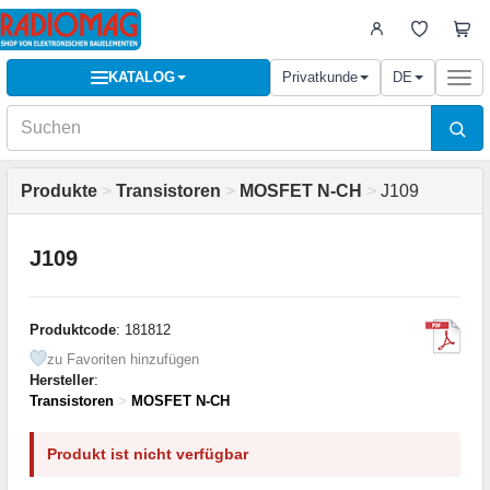
KATALOG
Privatkunde
DE
Togg
navi
Produkte
>
Transistoren
>
MOSFET N-CH
>
J109
J109
Produktcode
: 181812
zu Favoriten hinzufügen
Hersteller
:
Transistoren
>
MOSFET N-CH
Produkt ist nicht verfügbar