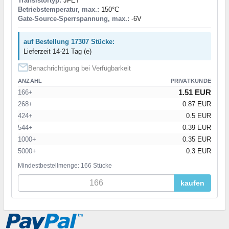
Transistortyp:
JFET
Betriebstemperatur, max.:
150°C
Gate-Source-Sperrspannung, max.:
-6V
auf Bestellung 17307 Stücke:
Lieferzeit 14-21 Tag (e)
Benachrichtigung bei Verfügbarkeit
ANZAHL
PRIVATKUNDE
1.51 EUR
166+
268+
0.87 EUR
424+
0.5 EUR
544+
0.39 EUR
1000+
0.35 EUR
5000+
0.3 EUR
Mindestbestellmenge: 166 Stücke
kaufen