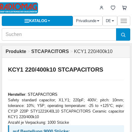
KATALOG
Privatkunde
DE
Togg
navi
Produkte
>
STCAPACITORS
>
KCY1 220/400k10
KCY1 220/400k10 STCAPACITORS
Hersteller
:
STCAPACITORS
Safety standard capacitor; X1,Y1; 220pF; 400V; pitch: 10mm;
tolerance: 10%; Y5P; operating temperature: -25 to +125°C; eqiv:
CY1P 220P STY1221K40L10 STCAPACITORS Ceramic capacitor
KCY1 220/400k10
Anzahl je Verpackung: 1000 Stücke
auf Bestellung 9000 Stücke: