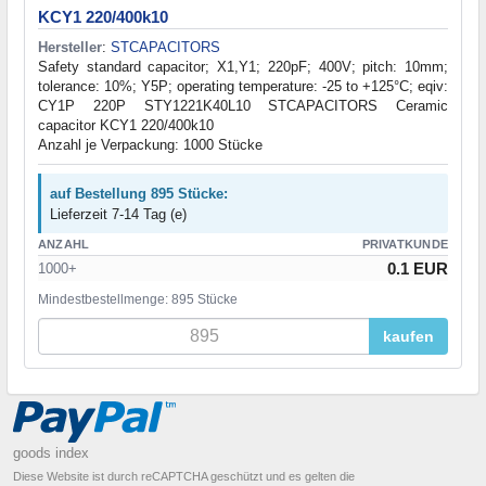
KCY1 220/400k10
Hersteller
:
STCAPACITORS
Safety standard capacitor; X1,Y1; 220pF; 400V; pitch: 10mm;
tolerance: 10%; Y5P; operating temperature: -25 to +125°C; eqiv:
CY1P 220P STY1221K40L10 STCAPACITORS Ceramic
capacitor KCY1 220/400k10
Anzahl je Verpackung: 1000 Stücke
auf Bestellung 895 Stücke:
Lieferzeit 7-14 Tag (e)
ANZAHL
PRIVATKUNDE
0.1 EUR
1000+
Mindestbestellmenge: 895 Stücke
kaufen
goods index
Diese Website ist durch reCAPTCHA geschützt und es gelten die