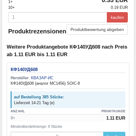
1+
10+
0.19 EUR
kaufen
Produktbewertung abgeben
Produktrezensionen
Weitere Produktangebote КФ140УД608 nach Preis
ab 1.11 EUR bis 1.11 EUR
КФ140УД608
Hersteller
:
КВАЗАР-ИС
КФ140УД608 (аналог MC1456) SOIC-8
auf Bestellung 385 Stücke:
Lieferzeit 14-21 Tag (e)
ANZAHL
PRIVATKUNDE
1.11 EUR
9+
Mindestbestellmenge: 9 Stücke