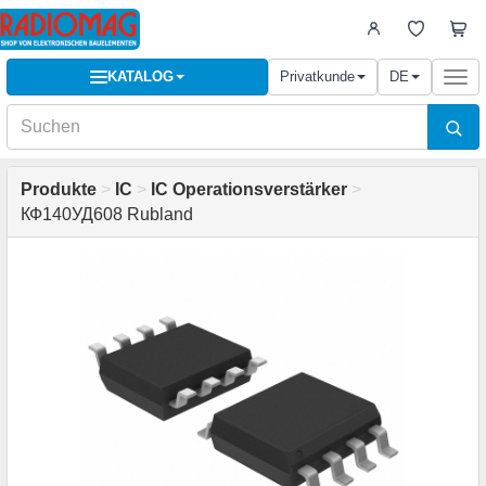
KATALOG
Privatkunde
DE
Togg
navi
Produkte
>
IC
>
IC Operationsverstärker
>
КФ140УД608 Rubland