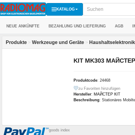
KATALOG
NEUE ANKÜNFTE
BEZAHLUNG UND LIEFERUNG
AGB
I
Produkte
>
Werkzeuge und Geräte
>
Haushaltselektronik
KIT MK303 МАЙСТЕР
Produktcode
: 24468
zu Favoriten hinzufügen
Hersteller
:
МАЙСТЕР КІТ
Beschreibung
: Stationäres Mobil
goods index