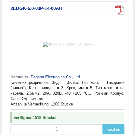
2EDGK-5.0-03P-14-00AH
Hersteller
:
Degson Electronics Co., Ltd.
Клемник розривний, Вид = Вилка, Тип конт. = Гніздовий
("мама"), К-сть виводів = 3, Крок, мм = 5, Тип монт. = на
кабель, 2.5мм2, 20А, 320В, -40 +105 °C,... Роз'єми Корпус:
Cable Од. вим: шт
Anzahl je Verpackung: 1200 Stücke
verfügbar 1518 Stücke:
kaufen