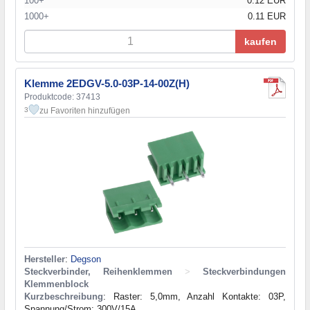
100+
0.12 EUR
1000+
0.11 EUR
kaufen
Klemme 2EDGV-5.0-03P-14-00Z(H)
Produktcode: 37413
zu Favoriten hinzufügen
3
Hersteller
:
Degson
Steckverbinder, Reihenklemmen
>
Steckverbindungen
Klemmenblock
Kurzbeschreibung
: Raster: 5,0mm, Anzahl Kontakte: 03P,
Spannung/Strom: 300V/15A