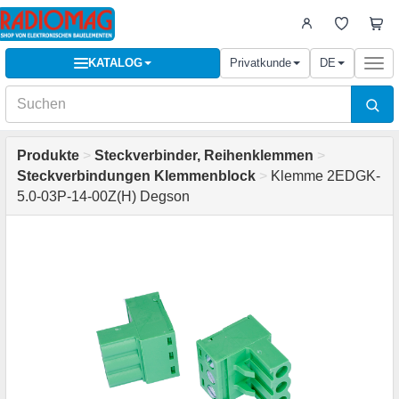
KATALOG
Privatkunde
DE
Togg
navi
Produkte
>
Steckverbinder, Reihenklemmen
>
Steckverbindungen Klemmenblock
>
Klemme 2EDGK-
5.0-03P-14-00Z(H) Degson