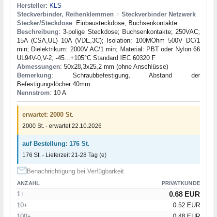
Hersteller
:
KLS
Steckverbinder, Reihenklemmen
>
Steckverbinder Netzwerk
Stecker/Steckdose
: Einbausteckdose, Buchsenkontakte
Beschreibung
: 3-polige Steckdose; Buchsenkontakte; 250VAC;
15A (CSA,UL) 10A (VDE,3C); Isolation: 100MOhm 500V DC/1
min; Dielektrikum: 2000V AC/1 min; Material: PBT oder Nylon 66
UL94V-0,V-2; -45...+105°C Standard IEC 60320 F
Abmessungen
: 50x28,3x25,2 mm (ohne Anschlüsse)
Bemerkung
: Schraubbefestigung, Abstand der
Befestigungslöcher 40mm
Nennstrom
: 10 A
erwartet: 2000 St.
2000 St. - erwartet 22.10.2026
auf Bestellung: 176 St.
176 St. - Lieferzeit 21-28 Tag (e)
Benachrichtigung bei Verfügbarkeit
ANZAHL
PRIVATKUNDE
0.68 EUR
1+
10+
0.52 EUR
100+
0.48 EUR