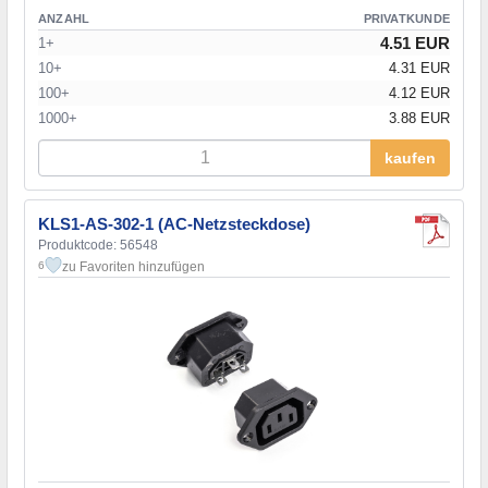
ANZAHL
PRIVATKUNDE
4.51 EUR
1+
10+
4.31 EUR
100+
4.12 EUR
1000+
3.88 EUR
kaufen
KLS1-AS-302-1 (AC-Netzsteckdose)
Produktcode: 56548
zu Favoriten hinzufügen
6