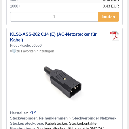
1000+
0.43 EUR
kaufen
KLS1-ASS-202 C14 (E) (AC-Netzstecker für
Kabel)
Produktcode: 56550
zu Favoriten hinzufügen
8
Hersteller
:
KLS
Steckverbinder, Reihenklemmen
>
Steckverbinder Netzwerk
Stecker/Steckdose
: Kabelstecker, Steckerkontakte
Beschreibung
: 3-poliger Stecker; Stiftkontakte 250VAC