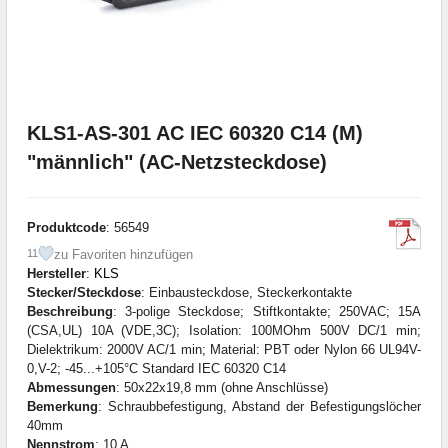
KLS1-AS-301 AC IEC 60320 C14 (M)
"männlich" (AC-Netzsteckdose)
Produktcode
: 56549
zu Favoriten hinzufügen
11
Hersteller
:
KLS
Stecker/Steckdose
: Einbausteckdose, Steckerkontakte
Beschreibung
: 3-polige Steckdose; Stiftkontakte; 250VAC; 15A
(CSA,UL) 10A (VDE,3C); Isolation: 100MOhm 500V DC/1 min;
Dielektrikum: 2000V AC/1 min; Material: PBT oder Nylon 66 UL94V-
0,V-2; -45...+105°C Standard IEC 60320 C14
Abmessungen
: 50x22x19,8 mm (ohne Anschlüsse)
Bemerkung
: Schraubbefestigung, Abstand der Befestigungslöcher
40mm
Nennstrom
: 10 A