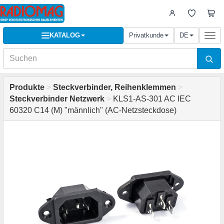
KATALOG
Privatkunde
DE
Togg
navi
Produkte
>
Steckverbinder, Reihenklemmen
>
Steckverbinder Netzwerk
>
KLS1-AS-301 AC IEC
60320 C14 (M) "männlich" (AC-Netzsteckdose)