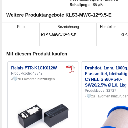
Schallpegel
: 85 дБ
Weitere Produktangebote KLS3-MWC-12*9.5-E
Foto
Bezeichnung
Hersteller
KLS3-MWC-12*9.5-E
KLS
Mit diesem Produkt kaufen
Relais FTR-K1CK012W
Drahtlot, 1mm, 1000g,
Flussmittel, bleihaltig
Produktcode: 48842
CYNEL Sn60Pb40-
zu Favoriten hinzufügen
3
SW26/2.5% Ø1.0, 1kg
Produktcode: 32727
zu Favoriten hinzufüge
2