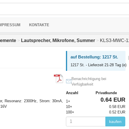
MPRESSUM
KONTAKTE
elemente
>
Lautsprecher, Mikrofone, Summer
>
KLS3-MWC-12
auf Bestellung: 1217 St.
1217 St. - Lieferzeit 21-28 Tag (e)
Benachrichtigung bei
Verfügbarkeit
Anzahl
Privatkunde
0.64 EUR
ler, Resonanz: 2300Hz, Strom: 30mA,
1+
.16V
10+
0.58 EUR
100+
0.52 EUR
kaufen