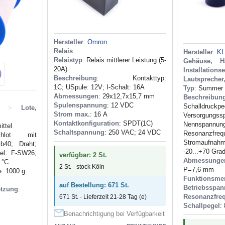
Hersteller
:
Omron
Relais
Hersteller
:
K
Relaistyp
: Relais mittlerer Leistung (5-
Gehäuse, H
20A)
Installations
Beschreibung
: Kontakttyp:
Lautsprecher
1C; USpule: 12V; I-Schalt: 16A
Typ
: Summer
Abmessungen
: 29x12,7x15,7 mm
Beschreibun
Spulenspannung
: 12 VDC
Schalldruck
>
Lote,
Strom max.
: 16 А
Versorgun
Kontaktkonfiguration
: SPDT(1C)
Nennspa
ittel
Schaltspannung
: 250 VAC; 24 VDC
Resonanzfr
hlot mit
Stromaufnahm
Pb40; Draht;
-20...+70 Gra
tel: F-SW26;
verfügbar: 2 St.
Abmessunge
 °C
2 St. - stock Köln
P=7,6 mm
e
: 1000 g
Funktionsme
auf Bestellung: 671 St.
Betriebsspa
tzung
:
Resonanzfre
671 St. - Lieferzeit 21-28 Tag (e)
Schallpegel
:
Benachrichtigung bei Verfügbarkeit