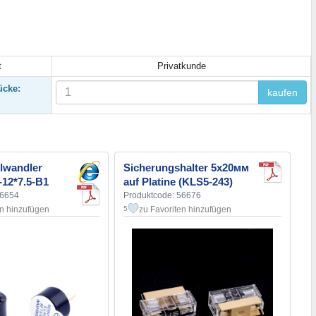
t
Privatkunde
ücke:
kaufen
lwandler
Sicherungshalter 5x20мм
12*7.5-B1
auf Platine (KLS5-243)
56654
Produktcode: 56676
en hinzufügen
zu Favoriten hinzufügen
5