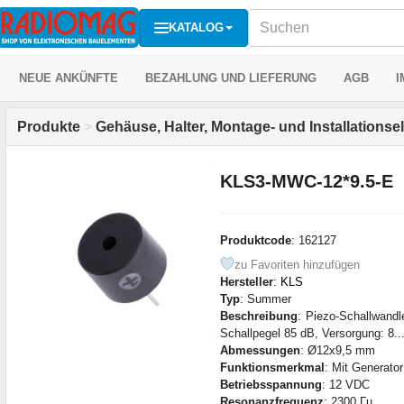
KATALOG
NEUE ANKÜNFTE
BEZAHLUNG UND LIEFERUNG
AGB
I
Produkte
>
Gehäuse, Halter, Montage- und Installations
KLS3-MWC-12*9.5-E
Produktcode
: 162127
zu Favoriten hinzufügen
Hersteller
:
KLS
Typ
: Summer
Beschreibung
: Piezo-Schallwand
Schallpegel 85 dB, Versorgung: 8..
Abmessungen
: Ø12x9,5 mm
Funktionsmerkmal
: Mit Generator
Betriebsspannung
: 12 VDC
Resonanzfrequenz
: 2300 Гц