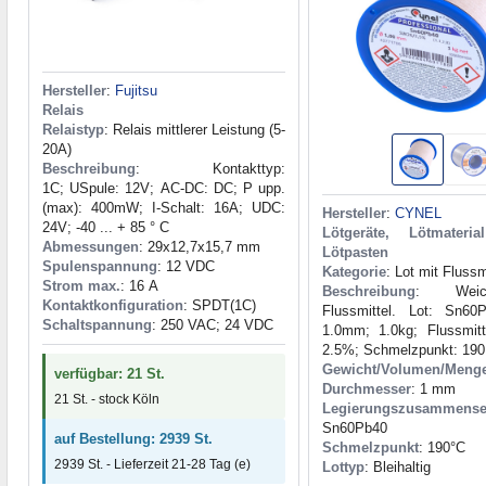
Hersteller
:
Fujitsu
Relais
Relaistyp
: Relais mittlerer Leistung (5-
20A)
Beschreibung
: Kontakttyp:
1C; USpule: 12V; AC-DC: DC; P upp.
(max): 400mW; I-Schalt: 16A; UDC:
Hersteller
:
CYNEL
24V; -40 ... + 85 ° C
Lötgeräte, Lötmaterial
Abmessungen
: 29x12,7x15,7 mm
Lötpasten
Spulenspannung
: 12 VDC
Kategorie
: Lot mit Flussm
Strom max.
: 16 А
Beschreibung
: Weic
Kontaktkonfiguration
: SPDT(1C)
Flussmittel. Lot: Sn60
Schaltspannung
: 250 VAC; 24 VDC
1.0mm; 1.0kg; Flussmit
2.5%; Schmelzpunkt: 190
Gewicht/Volumen/Meng
verfügbar: 21 St.
Durchmesser
: 1 mm
21 St. - stock Köln
Legierungszusammense
Sn60Pb40
auf Bestellung: 2939 St.
Schmelzpunkt
: 190°С
2939 St. - Lieferzeit 21-28 Tag (e)
Lottyp
: Bleihaltig