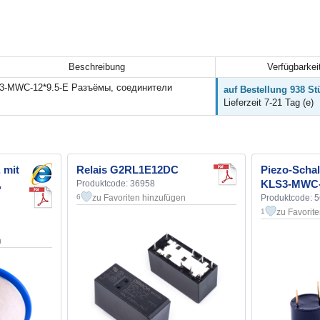
Beschreibung
Verfügbarkei
3-MWC-12*9.5-E Разъёмы, соединители
auf Bestellung 938 St
Lieferzeit 7-21 Tag (e)
 mit
Relais G2RL1E12DC
Piezo-Schal
,
KLS3-MWC-
Produktcode: 36958
zu Favoriten hinzufügen
Produktcode: 
6
zu Favorit
1
n