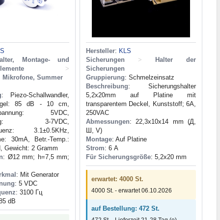
LS
Hersteller
:
KLS
alter, Montage- und
Sicherungen
>
Halter der
elemente
>
Sicherungen
, Mikrofone, Summer
Gruppierung
: Schmelzeinsatz
Beschreibung
: Sicherungshalter
g
: Piezo-Schallwandler,
5,2x20mm auf Platine mit
pegel: 85 dB - 10 cm,
transparentem Deckel, Kunststoff; 6A,
gsspannung: 5VDC,
250VAC
nnung: 3-7VDC,
Abmessungen
: 22,3x10x14 mm (Д,
equenz: 3.1±0.5KHz,
Ш, V)
e: 30mA, Betr.-Temp.:
Montage
: Auf Platine
d, Gewicht: 2 Gramm
Strom
: 6 А
n
: Ø12 mm; h=7,5 mm;
Für Sicherungsgröße
: 5,2x20 mm
rkmal
: Mit Generator
erwartet: 4000 St.
nnung
: 5 VDC
4000 St. - erwartet 06.10.2026
quenz
: 3100 Гц
 85 dB
auf Bestellung: 472 St.
472 St. - Lieferzeit 21-28 Tag (e)