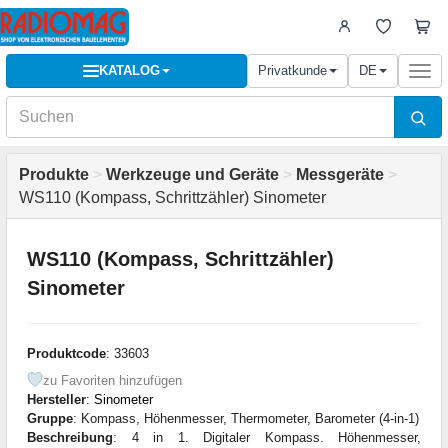
KATALOG
Privatkunde
DE
Togg
navi
Produkte
>
Werkzeuge und Geräte
>
Messgeräte
>
WS110 (Kompass, Schrittzähler) Sinometer
WS110 (Kompass, Schrittzähler)
Sinometer
Produktcode
: 33603
zu Favoriten hinzufügen
Hersteller
:
Sinometer
Gruppe
: Kompass, Höhenmesser, Thermometer, Barometer (4-in-1)
Beschreibung
: 4 in 1. Digitaler Kompass. Höhenmesser,