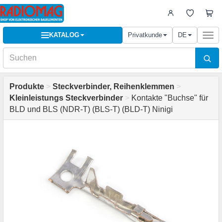
KATALOG
Privatkunde
DE
Togg
navi
Produkte
>
Steckverbinder, Reihenklemmen
>
Kleinleistungs Steckverbinder
>
Kontakte "Buchse" für
BLD und BLS (NDR-T) (BLS-T) (BLD-T) Ninigi