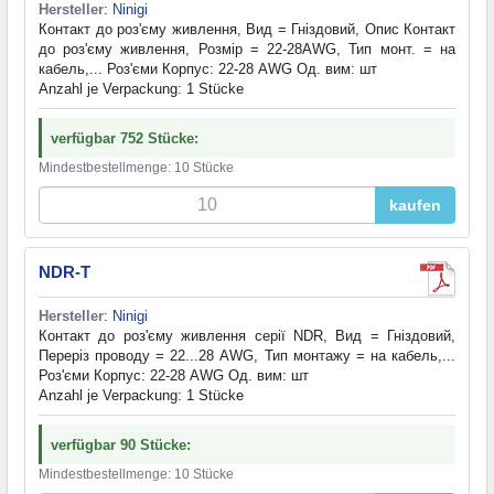
Hersteller
:
Ninigi
Контакт до роз'єму живлення, Вид = Гніздовий, Опис Контакт
до роз'єму живлення, Розмір = 22-28AWG, Тип монт. = на
кабель,... Роз'єми Корпус: 22-28 AWG Од. вим: шт
Anzahl je Verpackung: 1 Stücke
verfügbar 752 Stücke:
Mindestbestellmenge: 10 Stücke
kaufen
NDR-T
Hersteller
:
Ninigi
Контакт до роз'єму живлення серії NDR, Вид = Гніздовий,
Переріз проводу = 22...28 AWG, Тип монтажу = на кабель,...
Роз'єми Корпус: 22-28 AWG Од. вим: шт
Anzahl je Verpackung: 1 Stücke
verfügbar 90 Stücke:
Mindestbestellmenge: 10 Stücke