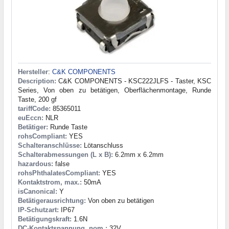
Hersteller
:
C&K COMPONENTS
Description:
C&K COMPONENTS - KSC222JLFS - Taster, KSC
Series, Von oben zu betätigen, Oberflächenmontage, Runde
Taste, 200 gf
tariffCode:
85365011
euEccn:
NLR
Betätiger:
Runde Taste
rohsCompliant:
YES
Schalteranschlüsse:
Lötanschluss
Schalterabmessungen (L x B):
6.2mm x 6.2mm
hazardous:
false
rohsPhthalatesCompliant:
YES
Kontaktstrom, max.:
50mA
isCanonical:
Y
Betätigerausrichtung:
Von oben zu betätigen
IP-Schutzart:
IP67
Betätigungskraft:
1.6N
DC-Kontaktspannung, nom.:
32V