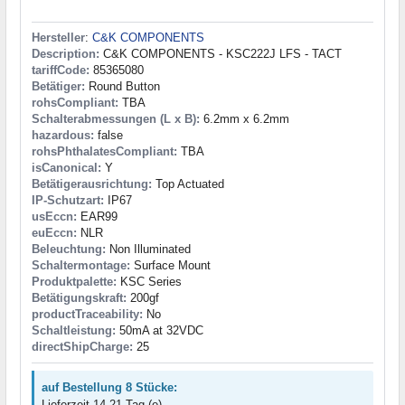
Hersteller
:
C&K COMPONENTS
Description:
C&K COMPONENTS - KSC222J LFS - TACT
tariffCode:
85365080
Betätiger:
Round Button
rohsCompliant:
TBA
Schalterabmessungen (L x B):
6.2mm x 6.2mm
hazardous:
false
rohsPhthalatesCompliant:
TBA
isCanonical:
Y
Betätigerausrichtung:
Top Actuated
IP-Schutzart:
IP67
usEccn:
EAR99
euEccn:
NLR
Beleuchtung:
Non Illuminated
Schaltermontage:
Surface Mount
Produktpalette:
KSC Series
Betätigungskraft:
200gf
productTraceability:
No
Schaltleistung:
50mA at 32VDC
directShipCharge:
25
auf Bestellung 8 Stücke:
Lieferzeit 14-21 Tag (e)