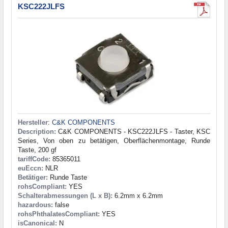
KSC222JLFS
Hersteller
:
C&K COMPONENTS
Description:
C&K COMPONENTS - KSC222JLFS - Taster, KSC
Series, Von oben zu betätigen, Oberflächenmontage, Runde
Taste, 200 gf
tariffCode:
85365011
euEccn:
NLR
Betätiger:
Runde Taste
rohsCompliant:
YES
Schalterabmessungen (L x B):
6.2mm x 6.2mm
hazardous:
false
rohsPhthalatesCompliant:
YES
isCanonical:
N