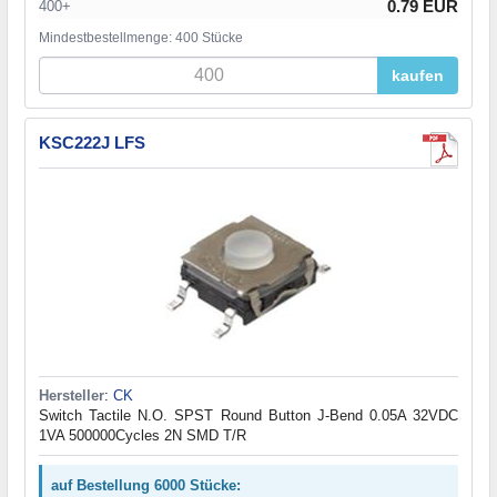
0.79 EUR
400+
Mindestbestellmenge: 400 Stücke
kaufen
KSC222J LFS
Hersteller
:
CK
Switch Tactile N.O. SPST Round Button J-Bend 0.05A 32VDC
1VA 500000Cycles 2N SMD T/R
auf Bestellung 6000 Stücke: