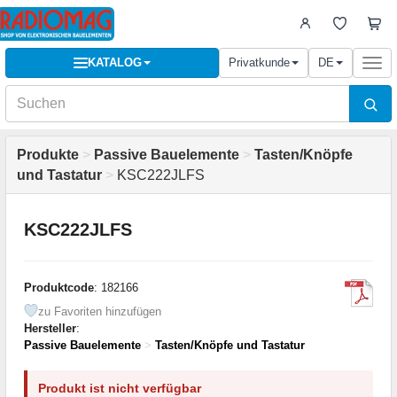
KATALOG
Privatkunde
DE
Togg
navi
Produkte
>
Passive Bauelemente
>
Tasten/Knöpfe
und Tastatur
>
KSC222JLFS
KSC222JLFS
Produktcode
: 182166
zu Favoriten hinzufügen
Hersteller
:
Passive Bauelemente
>
Tasten/Knöpfe und Tastatur
Produkt ist nicht verfügbar