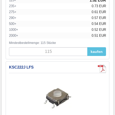
1.52 EUR
115+
235+
0.73 EUR
275+
0.61 EUR
290+
0.57 EUR
500+
0.54 EUR
1000+
0.52 EUR
2000+
0.51 EUR
Mindestbestellmenge: 115 Stücke
kaufen
KSC222J LFS