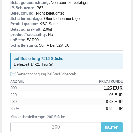
Betätigerausrichtung:
Von oben zu betätigen
IP-Schutzart:
IP67
Beleuchtung:
Nicht beleuchtet
Schaltermontage:
Oberflächenmontage
Produktpalette:
KSC Series
Betätigungskraft:
200gf
productTraceability:
No
usEccn:
EAR99
Schaltleistung:
50mA bei 32V DC
auf Bestellung 7513 Stücke:
Lieferzeit 14-21 Tag (e)
Benachrichtigung bei Verfügbarkeit
ANZAHL
PRIVATKUNDE
1.25 EUR
200+
220+
1.06 EUR
230+
0.93 EUR
250+
0.89 EUR
Mindestbestellmenge: 200 Stücke
kaufen