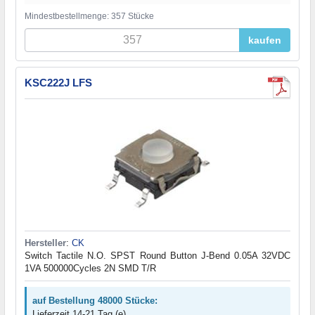
Mindestbestellmenge: 357 Stücke
kaufen
KSC222J LFS
Hersteller
:
CK
Switch Tactile N.O. SPST Round Button J-Bend 0.05A 32VDC
1VA 500000Cycles 2N SMD T/R
auf Bestellung 48000 Stücke:
Lieferzeit 14-21 Tag (e)