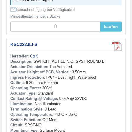
Benachrichtigung bei Verfügbarkeit
Mindestbestellmenge: 8 Stücke
kaufen
KSC222JLFS
Hersteller
:
C&K
Description:
SWITCH TACTILE N.O. SPST ROUND B
Actuator Orientation:
Top Actuated
Actuator Height off PCB, Vertical:
3.50mm
Ingress Protection:
IP67 - Dust Tight, Waterproof
Outline:
6.20mm x 6.20mm
Operating Force:
200gf
Actuator Type:
Standard
Contact Rating @ Voltage:
0.05A @ 32VDC
Illumination:
Non-Illuminated
Termination Style:
J Lead
Operating Temperature:
-40°C ~ 85°C
Switch Function:
Off-Mom
Circuit:
SPST-NO
Mounting Type:
Surface Mount