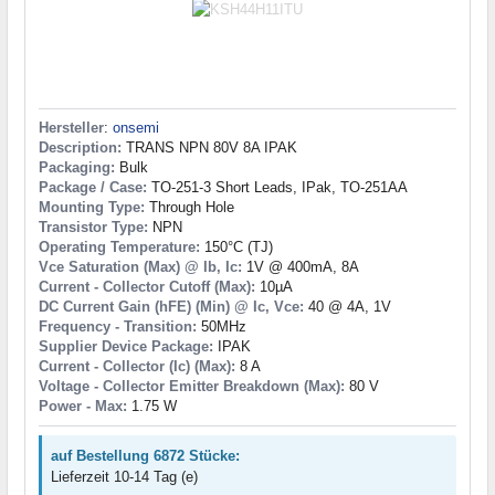
Hersteller
:
onsemi
Description:
TRANS NPN 80V 8A IPAK
Packaging:
Bulk
Package / Case:
TO-251-3 Short Leads, IPak, TO-251AA
Mounting Type:
Through Hole
Transistor Type:
NPN
Operating Temperature:
150°C (TJ)
Vce Saturation (Max) @ Ib, Ic:
1V @ 400mA, 8A
Current - Collector Cutoff (Max):
10µA
DC Current Gain (hFE) (Min) @ Ic, Vce:
40 @ 4A, 1V
Frequency - Transition:
50MHz
Supplier Device Package:
IPAK
Current - Collector (Ic) (Max):
8 A
Voltage - Collector Emitter Breakdown (Max):
80 V
Power - Max:
1.75 W
auf Bestellung 6872 Stücke:
Lieferzeit 10-14 Tag (e)