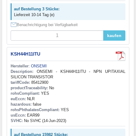
auf Bestellung 3 Stücke:
Lieferzeit 10-14 Tag (e)
Benachrichtigung bei Verfügbarkeit
kaufen
KSH44H11ITU
Hersteller
:
ONSEMI
Description:
ONSEMI - KSH44H11ITU - NPN UPITAXIAL
SILICON TRANSISTOR
tariffCode:
85412900
productTraceability:
No
rohsCompliant:
YES
euEccn:
NLR
hazardous:
false
rohsPhthalatesCompliant:
YES
usEccn:
EAR99
SVHC:
No SVHC (14-Jun-2023)
auf Bestellung 15982 Stücke: