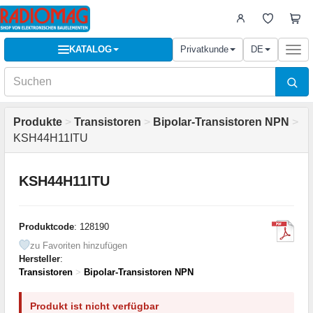
KATALOG
Privatkunde
DE
Togg
navi
Produkte
>
Transistoren
>
Bipolar-Transistoren NPN
>
KSH44H11ITU
KSH44H11ITU
Produktcode
: 128190
zu Favoriten hinzufügen
Hersteller
:
Transistoren
>
Bipolar-Transistoren NPN
Produkt ist nicht verfügbar