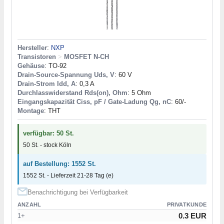
Hersteller
:
NXP
Transistoren
>
MOSFET N-CH
Gehäuse
: TO-92
Drain-Source-Spannung Uds, V
: 60 V
Drain-Strom Idd, A
: 0,3 A
Durchlasswiderstand Rds(on), Ohm
: 5 Ohm
Eingangskapazität Ciss, pF / Gate-Ladung Qg, nC
: 60/-
Montage
: THT
verfügbar: 50 St.
50 St. - stock Köln
auf Bestellung: 1552 St.
1552 St. - Lieferzeit 21-28 Tag (e)
Benachrichtigung bei Verfügbarkeit
ANZAHL
PRIVATKUNDE
0.3 EUR
1+