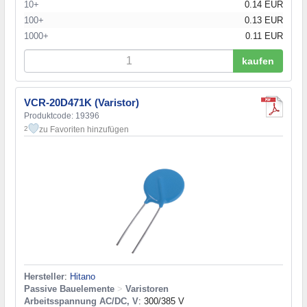
10+
0.14 EUR
100+
0.13 EUR
1000+
0.11 EUR
kaufen
VCR-20D471K (Varistor)
Produktcode: 19396
zu Favoriten hinzufügen
2
Hersteller
:
Hitano
Passive Bauelemente
>
Varistoren
Arbeitsspannung AC/DC, V
: 300/385 V