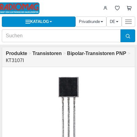
KATALOG
Privatkunde
DE
Togg
navi
Produkte
>
Transistoren
>
Bipolar-Transistoren PNP
>
КТ3107І