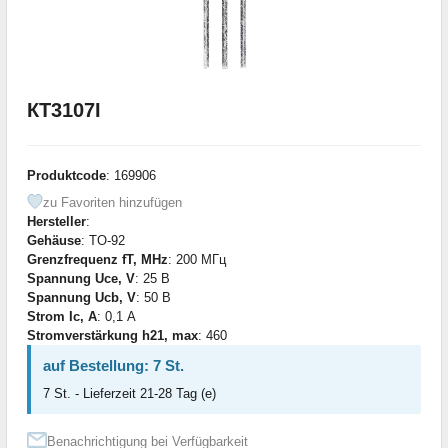
КТ3107І
Produktcode
: 169906
zu Favoriten hinzufügen
Hersteller
:
Gehäuse
: TO-92
Grenzfrequenz fT, MHz
: 200 МГц
Spannung Uce, V
: 25 В
Spannung Ucb, V
: 50 В
Strom Ic, A
: 0,1 А
Stromverstärkung h21, max
: 460
auf Bestellung: 7 St.
7 St. - Lieferzeit 21-28 Tag (e)
Benachrichtigung bei Verfügbarkeit