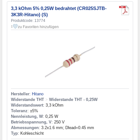
3,3 kOhm 5% 0,25W bedrahtet (CR025SJTB-
3K3R-Hitano) (S)
Produktcode: 13774
zu Favoriten hinzufügen
1
Hersteller
:
Hitano
Widerstande THT
>
Widerstande THT - 0,25W
Widerstandswert
: 3,3 kOhm
Toleranz
: ±5%
Nennleistung, W
: 0,25 W
Betriebsspannung, V
: 250 V
Abmessungen
: 3.2x1.6 mm; Dlead=0.45 mm
Typ
: Kohleschicht