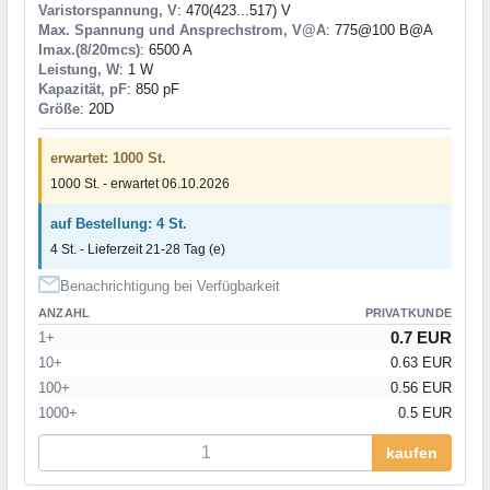
Varistorspannung, V
: 470(423...517) V
Max. Spannung und Ansprechstrom, V@A
: 775@100 B@A
Imax.(8/20mcs)
: 6500 A
Leistung, W
: 1 W
Kapazität, pF
: 850 pF
Größe
: 20D
erwartet: 1000 St.
1000 St. - erwartet 06.10.2026
auf Bestellung: 4 St.
4 St. - Lieferzeit 21-28 Tag (e)
Benachrichtigung bei Verfügbarkeit
ANZAHL
PRIVATKUNDE
0.7 EUR
1+
10+
0.63 EUR
100+
0.56 EUR
1000+
0.5 EUR
kaufen