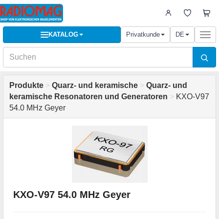
KATALOG
Privatkunde
DE
Togg
navi
Produkte
>
Quarz- und keramische
>
Quarz- und
keramische Resonatoren und Generatoren
>
KXO-V97
54.0 MHz Geyer
KXO-V97 54.0 MHz Geyer