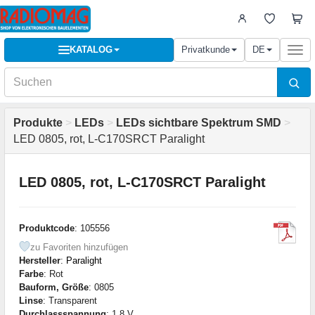
KATALOG
Privatkunde
DE
Togg
navi
Produkte
>
LEDs
>
LEDs sichtbare Spektrum SMD
>
LED 0805, rot, L-C170SRCT Paralight
LED 0805, rot, L-C170SRCT Paralight
Produktcode
: 105556
zu Favoriten hinzufügen
Hersteller
:
Paralight
Farbe
: Rot
Bauform, Größe
: 0805
Linse
: Transparent
Durchlassspannung
: 1,8 V