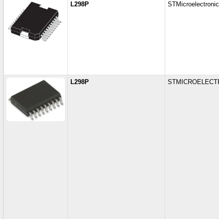
L298P
STMicroelectroni
L298P
STMICROELECT