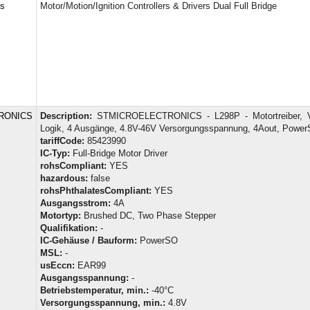
cs
Motor/Motion/Ignition Controllers & Drivers Dual Full Bridge
RONICS
Description:
STMICROELECTRONICS - L298P - Motortreiber, Vo
Logik, 4 Ausgänge, 4.8V-46V Versorgungsspannung, 4Aout, Powe
tariffCode:
85423990
IC-Typ:
Full-Bridge Motor Driver
rohsCompliant:
YES
hazardous:
false
rohsPhthalatesCompliant:
YES
Ausgangsstrom:
4A
Motortyp:
Brushed DC, Two Phase Stepper
Qualifikation:
-
IC-Gehäuse / Bauform:
PowerSO
MSL:
-
usEccn:
EAR99
Ausgangsspannung:
-
Betriebstemperatur, min.:
-40°C
Versorgungsspannung, min.:
4.8V