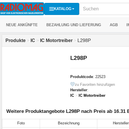
KATALOG
NEUE ANKÜNFTE
BEZAHLUNG UND LIEFERUNG
AGB
I
Produkte
>
IC
>
IC Motortreiber
>
L298P
L298P
Produktcode
: 22523
zu Favoriten hinzufügen
Hersteller
:
IC
>
IC Motortreiber
Weitere Produktangebote L298P nach Preis ab 16.31 
Foto
Bezeichnung
Hersteller