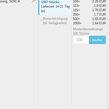
erung, SOIC-8
104+
2.25 EUR
1507 Stücke:
113+
1.9 EUR
Lieferzeit 14-21 Tag
121+
1.78 EUR
(e)
250+
1.7 EUR
Benachrichtigung
500+
1.65 EUR
bei Verfügbarkeit
1000+
1.64 EUR
Mindestbestellmenge:
100 Stücke
kaufen