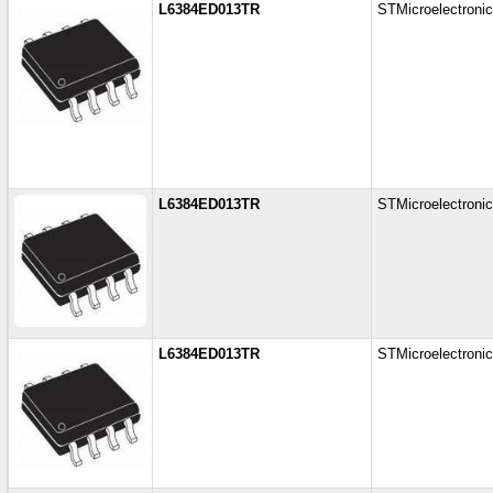
L6384ED013TR
STMicroelectroni
L6384ED013TR
STMicroelectroni
L6384ED013TR
STMicroelectroni