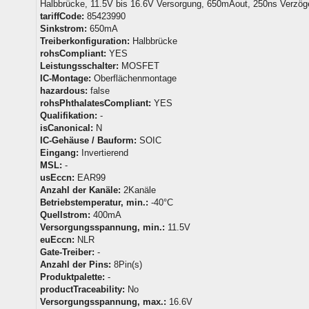
Halbbrücke, 11.5V bis 16.6V Versorgung, 650mAout, 250ns Verzög
tariffCode:
85423990
Sinkstrom:
650mA
Treiberkonfiguration:
Halbbrücke
rohsCompliant:
YES
Leistungsschalter:
MOSFET
IC-Montage:
Oberflächenmontage
hazardous:
false
rohsPhthalatesCompliant:
YES
Qualifikation:
-
isCanonical:
N
IC-Gehäuse / Bauform:
SOIC
Eingang:
Invertierend
MSL:
-
usEccn:
EAR99
Anzahl der Kanäle:
2Kanäle
Betriebstemperatur, min.:
-40°C
Quellstrom:
400mA
Versorgungsspannung, min.:
11.5V
euEccn:
NLR
Gate-Treiber:
-
Anzahl der Pins:
8Pin(s)
Produktpalette:
-
productTraceability:
No
Versorgungsspannung, max.:
16.6V