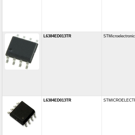
L6384ED013TR
STMicroelectroni
L6384ED013TR
STMICROELECT