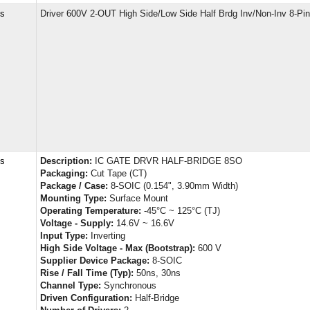
cs
Driver 600V 2-OUT High Side/Low Side Half Brdg Inv/Non-Inv 8-Pi
cs
Description:
IC GATE DRVR HALF-BRIDGE 8SO
Packaging:
Cut Tape (CT)
Package / Case:
8-SOIC (0.154", 3.90mm Width)
Mounting Type:
Surface Mount
Operating Temperature:
-45°C ~ 125°C (TJ)
Voltage - Supply:
14.6V ~ 16.6V
Input Type:
Inverting
High Side Voltage - Max (Bootstrap):
600 V
Supplier Device Package:
8-SOIC
Rise / Fall Time (Typ):
50ns, 30ns
Channel Type:
Synchronous
Driven Configuration:
Half-Bridge