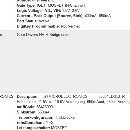
Number of Drivers:
2
Gate Type:
IGBT, MOSFET (N-Channel)
Logic Voltage - VIL, VIH:
1.5V, 3.6V
Current - Peak Output (Source, Sink):
400mA, 650mA
Part Status:
Active
DigiKey Programmable:
Not Verified
cs
Gate Drivers HV H-Bridge driver
RONICS
Description:
STMICROELECTRONICS - L6384ED013TR - 
Halbbrücke, 11.5V bis 16.6V Versorgung, 650mAout, 250ns Verzög
tariffCode:
85423990
Sinkstrom:
650mA
Treiberkonfiguration:
Halbbrücke
rohsCompliant:
YES
Leistungsschalter:
MOSFET