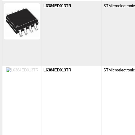
L6384ED013TR
STMicroelectroni
L6384ED013TR
STMicroelectroni