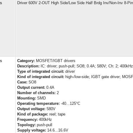
cs
Driver 600V 2-OUT High Side/Low Side Half Brdg Inv/Non-Inv 8-Pi
cs
Category:
MOSFET/IGBT drivers
Description:
IC: driver; push-pull; SO8; 0.4A; 580V; Ch: 2; 400kHz
Type of integrated circuit:
driver
Kind of integrated circuit:
high-/low-side; IGBT gate driver; MOSF
Case:
SO8
Output current:
0.4A
Number of channels:
2
Mounting:
SMD
Operating temperature:
-40...125°C
Output voltage:
580V
Kind of package:
reel; tape
Frequency:
400kHz
Topology:
push-pull
Supply voltage:
14.6...16.6V