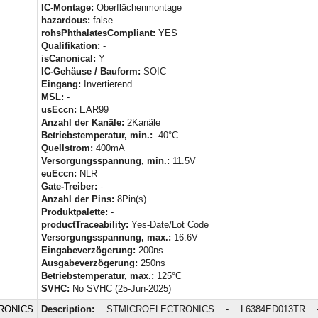
IC-Montage:
Oberflächenmontage
hazardous:
false
rohsPhthalatesCompliant:
YES
Qualifikation:
-
isCanonical:
Y
IC-Gehäuse / Bauform:
SOIC
Eingang:
Invertierend
MSL:
-
usEccn:
EAR99
Anzahl der Kanäle:
2Kanäle
Betriebstemperatur, min.:
-40°C
Quellstrom:
400mA
Versorgungsspannung, min.:
11.5V
euEccn:
NLR
Gate-Treiber:
-
Anzahl der Pins:
8Pin(s)
Produktpalette:
-
productTraceability:
Yes-Date/Lot Code
Versorgungsspannung, max.:
16.6V
Eingabeverzögerung:
200ns
Ausgabeverzögerung:
250ns
Betriebstemperatur, max.:
125°C
SVHC:
No SVHC (25-Jun-2025)
RONICS
Description:
STMICROELECTRONICS - L6384ED013TR - 