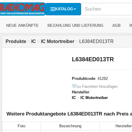
KATALOG
NEUE ANKÜNFTE
BEZAHLUNG UND LIEFERUNG
AGB
I
Produkte
>
IC
>
IC Motortreiber
>
L6384ED013TR
L6384ED013TR
Produktcode
: 41282
zu Favoriten hinzufügen
Hersteller
:
IC
>
IC Motortreiber
Weitere Produktangebote L6384ED013TR nach Preis a
Foto
Bezeichnung
Hersteller