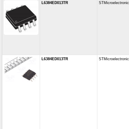
L6384ED013TR
STMicroelectroni
L6384ED013TR
STMicroelectroni