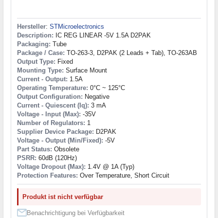
Hersteller
:
STMicroelectronics
Description:
IC REG LINEAR -5V 1.5A D2PAK
Packaging:
Tube
Package / Case:
TO-263-3, D2PAK (2 Leads + Tab), TO-263AB
Output Type:
Fixed
Mounting Type:
Surface Mount
Current - Output:
1.5A
Operating Temperature:
0°C ~ 125°C
Output Configuration:
Negative
Current - Quiescent (Iq):
3 mA
Voltage - Input (Max):
-35V
Number of Regulators:
1
Supplier Device Package:
D2PAK
Voltage - Output (Min/Fixed):
-5V
Part Status:
Obsolete
PSRR:
60dB (120Hz)
Voltage Dropout (Max):
1.4V @ 1A (Typ)
Protection Features:
Over Temperature, Short Circuit
Produkt ist nicht verfügbar
Benachrichtigung bei Verfügbarkeit