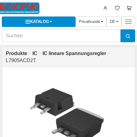
KATALOG
Privatkunde
DE
Togg
navi
Produkte
>
IC
>
IC lineare Spannungsregler
>
L7905ACD2T