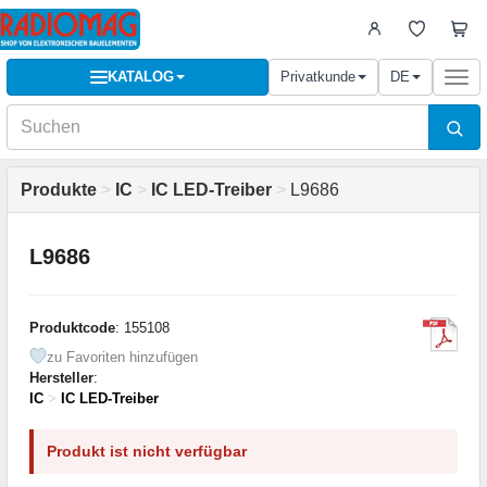
KATALOG
Privatkunde
DE
Togg
navi
Produkte
>
IC
>
IC LED-Treiber
>
L9686
L9686
Produktcode
: 155108
zu Favoriten hinzufügen
Hersteller
:
IC
>
IC LED-Treiber
Produkt ist nicht verfügbar