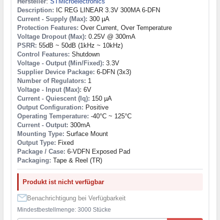
Hersteller
:
STMicroelectronics
Description:
IC REG LINEAR 3.3V 300MA 6-DFN
Current - Supply (Max):
300 µA
Protection Features:
Over Current, Over Temperature
Voltage Dropout (Max):
0.25V @ 300mA
PSRR:
55dB ~ 50dB (1kHz ~ 10kHz)
Control Features:
Shutdown
Voltage - Output (Min/Fixed):
3.3V
Supplier Device Package:
6-DFN (3x3)
Number of Regulators:
1
Voltage - Input (Max):
6V
Current - Quiescent (Iq):
150 µA
Output Configuration:
Positive
Operating Temperature:
-40°C ~ 125°C
Current - Output:
300mA
Mounting Type:
Surface Mount
Output Type:
Fixed
Package / Case:
6-VDFN Exposed Pad
Packaging:
Tape & Reel (TR)
Produkt ist nicht verfügbar
Benachrichtigung bei Verfügbarkeit
Mindestbestellmenge: 3000 Stücke