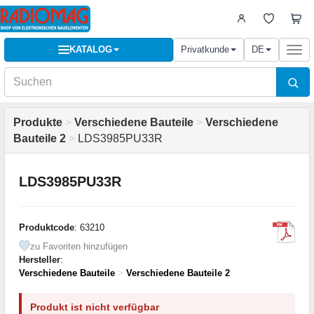
KATALOG
Privatkunde
DE
Togg
navi
Produkte
>
Verschiedene Bauteile
>
Verschiedene
Bauteile 2
>
LDS3985PU33R
LDS3985PU33R
Produktcode
: 63210
zu Favoriten hinzufügen
Hersteller
:
Verschiedene Bauteile
>
Verschiedene Bauteile 2
Produkt ist nicht verfügbar