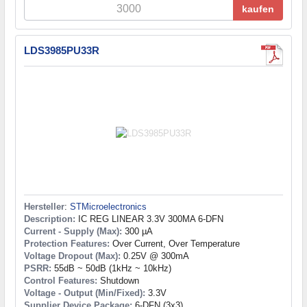
kaufen
LDS3985PU33R
Hersteller
:
STMicroelectronics
Description:
IC REG LINEAR 3.3V 300MA 6-DFN
Current - Supply (Max):
300 µA
Protection Features:
Over Current, Over Temperature
Voltage Dropout (Max):
0.25V @ 300mA
PSRR:
55dB ~ 50dB (1kHz ~ 10kHz)
Control Features:
Shutdown
Voltage - Output (Min/Fixed):
3.3V
Supplier Device Package:
6-DFN (3x3)