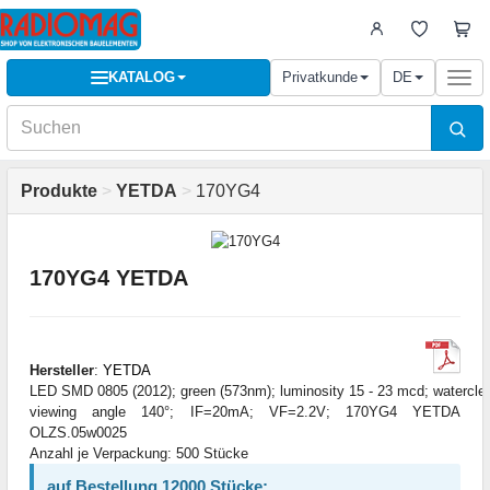
KATALOG
Privatkunde
DE
Togg
navi
Produkte
>
YETDA
>
170YG4
170YG4 YETDA
Hersteller
:
YETDA
LED SMD 0805 (2012); green (573nm); luminosity 15 - 23 mcd; waterclea
viewing angle 140°; IF=20mA; VF=2.2V; 170YG4 YETDA
OLZS.05w0025
Anzahl je Verpackung: 500 Stücke
auf Bestellung 12000 Stücke: