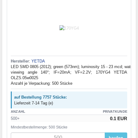
Hersteller
:
YETDA
LED SMD 0805 (2012); green (573nm); luminosity 15 - 23 mcd; watercl
viewing angle 140°; IF=20mA; VF=2.2V; 170YG4 YETDA
OLZS.05w0025
Anzahl je Verpackung: 500 Stücke
auf Bestellung 7757 Stücke:
Lieferzeit 7-14 Tag (e)
ANZAHL
PRIVATKUNDE
0.1 EUR
500+
Mindestbestellmenge: 500 Stücke
kaufen