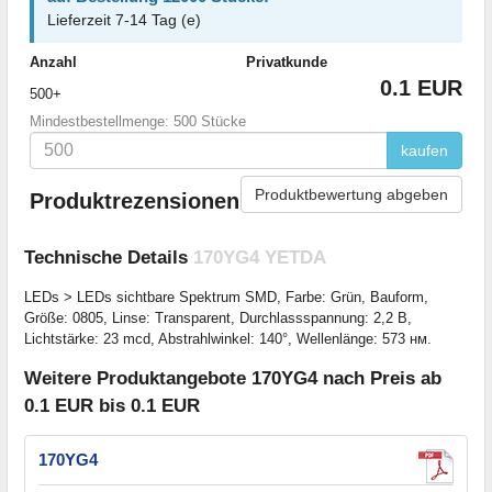
Lieferzeit 7-14 Tag (e)
Anzahl
Privatkunde
0.1 EUR
500+
Mindestbestellmenge: 500 Stücke
kaufen
Produktbewertung abgeben
Produktrezensionen
Technische Details
170YG4 YETDA
LEDs > LEDs sichtbare Spektrum SMD, Farbe: Grün, Bauform,
Größe: 0805, Linse: Transparent, Durchlassspannung: 2,2 В,
Lichtstärke: 23 mcd, Abstrahlwinkel: 140°, Wellenlänge: 573 нм.
Weitere Produktangebote 170YG4 nach Preis ab
0.1 EUR bis 0.1 EUR
170YG4