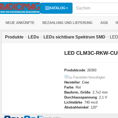
KATALOG
NEUE ANKÜNFTE
BEZAHLUNG UND LIEFERUNG
AGB
I
Produkte
>
LEDs
>
LEDs sichtbare Spektrum SMD
>
LED
LED CLM3C-RKW-CU
Produktcode
: 26393
zu Favoriten hinzufügen
Hersteller
:
Cree
Farbe
: Rot
Bauform, Größe
: 2,7x2 mm
Durchlassspannung
: 2,1 V
Lichtstärke
: 740 mcd
Abstrahlwinkel
: 120°