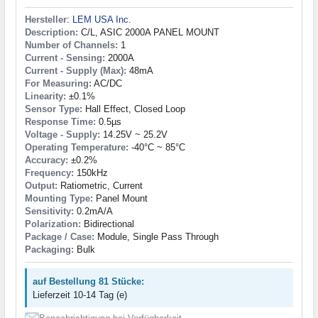
Hersteller
:
LEM USA Inc.
Description:
C/L, ASIC 2000A PANEL MOUNT
Number of Channels:
1
Current - Sensing:
2000A
Current - Supply (Max):
48mA
For Measuring:
AC/DC
Linearity:
±0.1%
Sensor Type:
Hall Effect, Closed Loop
Response Time:
0.5µs
Voltage - Supply:
14.25V ~ 25.2V
Operating Temperature:
-40°C ~ 85°C
Accuracy:
±0.2%
Frequency:
150kHz
Output:
Ratiometric, Current
Mounting Type:
Panel Mount
Sensitivity:
0.2mA/A
Polarization:
Bidirectional
Package / Case:
Module, Single Pass Through
Packaging:
Bulk
auf Bestellung 81 Stücke:
Lieferzeit 10-14 Tag (e)