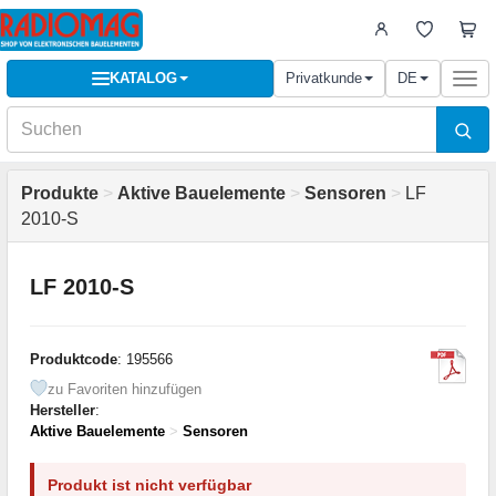
KATALOG
Privatkunde
DE
Togg
navi
Produkte
>
Aktive Bauelemente
>
Sensoren
>
LF
2010-S
LF 2010-S
Produktcode
: 195566
zu Favoriten hinzufügen
Hersteller
:
Aktive Bauelemente
>
Sensoren
Produkt ist nicht verfügbar