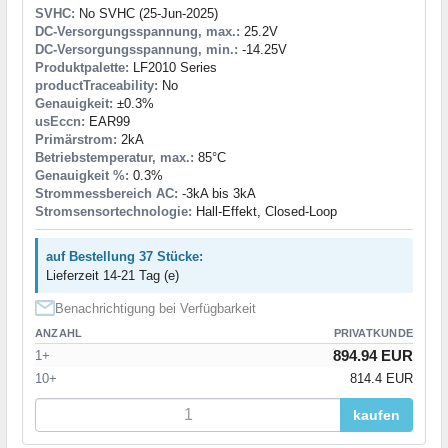
SVHC:
No SVHC (25-Jun-2025)
DC-Versorgungsspannung, max.:
25.2V
DC-Versorgungsspannung, min.:
-14.25V
Produktpalette:
LF2010 Series
productTraceability:
No
Genauigkeit:
±0.3%
usEccn:
EAR99
Primärstrom:
2kA
Betriebstemperatur, max.:
85°C
Genauigkeit %:
0.3%
Strommessbereich AC:
-3kA bis 3kA
Stromsensortechnologie:
Hall-Effekt, Closed-Loop
auf Bestellung 37 Stücke:
Lieferzeit 14-21 Tag (e)
Benachrichtigung bei Verfügbarkeit
ANZAHL
PRIVATKUNDE
894.94 EUR
1+
10+
814.4 EUR
kaufen