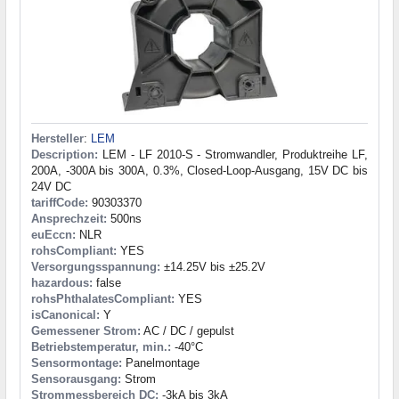
Hersteller
:
LEM
Description:
LEM - LF 2010-S - Stromwandler, Produktreihe LF,
200A, -300A bis 300A, 0.3%, Closed-Loop-Ausgang, 15V DC bis
24V DC
tariffCode:
90303370
Ansprechzeit:
500ns
euEccn:
NLR
rohsCompliant:
YES
Versorgungsspannung:
±14.25V bis ±25.2V
hazardous:
false
rohsPhthalatesCompliant:
YES
isCanonical:
Y
Gemessener Strom:
AC / DC / gepulst
Betriebstemperatur, min.:
-40°C
Sensormontage:
Panelmontage
Sensorausgang:
Strom
Strommessbereich DC:
-3kA bis 3kA