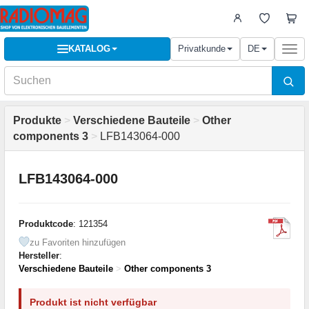
KATALOG
Privatkunde
DE
Togg
navi
Produkte
>
Verschiedene Bauteile
>
Other
components 3
>
LFB143064-000
LFB143064-000
Produktcode
: 121354
zu Favoriten hinzufügen
Hersteller
:
Verschiedene Bauteile
>
Other components 3
Produkt ist nicht verfügbar