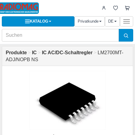
KATALOG
Privatkunde
DE
Togg
navi
Produkte
>
IC
>
IC AC/DC-Schaltregler
>
LM2700MT-
ADJ/NOPB NS