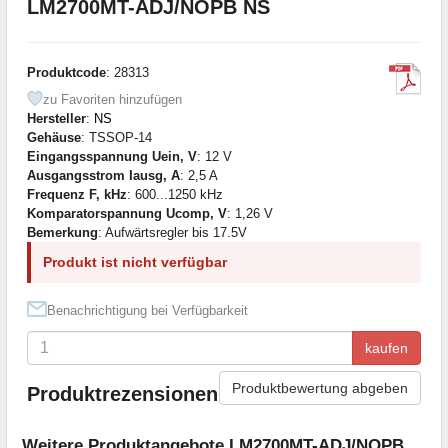
LM2700MT-ADJ/NOPB NS
Produktcode
: 28313
zu Favoriten hinzufügen
Hersteller
:
NS
Gehäuse
: TSSOP-14
Eingangsspannung Uein, V
: 12 V
Ausgangsstrom Iausg, A
: 2,5 A
Frequenz F, kHz
: 600...1250 kHz
Komparatorspannung Ucomp, V
: 1,26 V
Bemerkung
: Aufwärtsregler bis 17.5V
Produkt ist nicht verfügbar
Benachrichtigung bei Verfügbarkeit
kaufen
Produktbewertung abgeben
Produktrezensionen
Weitere Produktangebote LM2700MT-ADJ/NOPB