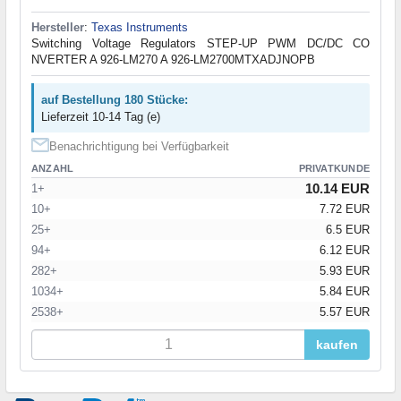
Hersteller
:
Texas Instruments
Switching Voltage Regulators STEP-UP PWM DC/DC CO
NVERTER A 926-LM270 A 926-LM2700MTXADJNOPB
auf Bestellung 180 Stücke:
Lieferzeit 10-14 Tag (e)
Benachrichtigung bei Verfügbarkeit
ANZAHL
PRIVATKUNDE
10.14 EUR
1+
10+
7.72 EUR
25+
6.5 EUR
94+
6.12 EUR
282+
5.93 EUR
1034+
5.84 EUR
2538+
5.57 EUR
kaufen