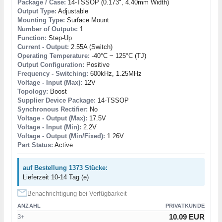
Package / Case:
14-TSSOP (0.173", 4.40mm Width)
Output Type:
Adjustable
Mounting Type:
Surface Mount
Number of Outputs:
1
Function:
Step-Up
Current - Output:
2.55A (Switch)
Operating Temperature:
-40°C ~ 125°C (TJ)
Output Configuration:
Positive
Frequency - Switching:
600kHz, 1.25MHz
Voltage - Input (Max):
12V
Topology:
Boost
Supplier Device Package:
14-TSSOP
Synchronous Rectifier:
No
Voltage - Output (Max):
17.5V
Voltage - Input (Min):
2.2V
Voltage - Output (Min/Fixed):
1.26V
Part Status:
Active
auf Bestellung 1373 Stücke:
Lieferzeit 10-14 Tag (e)
Benachrichtigung bei Verfügbarkeit
ANZAHL
PRIVATKUNDE
10.09 EUR
3+