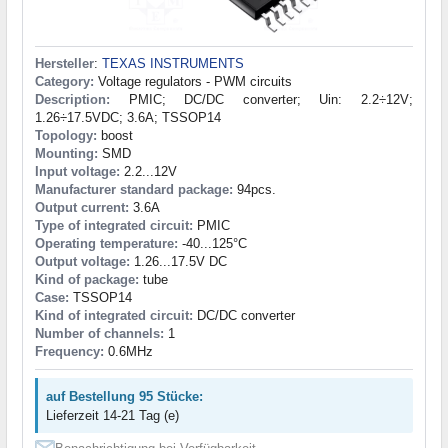
Hersteller
:
TEXAS INSTRUMENTS
Category:
Voltage regulators - PWM circuits
Description:
PMIC; DC/DC converter; Uin: 2.2÷12V;
1.26÷17.5VDC; 3.6A; TSSOP14
Topology:
boost
Mounting:
SMD
Input voltage:
2.2...12V
Manufacturer standard package:
94pcs.
Output current:
3.6A
Type of integrated circuit:
PMIC
Operating temperature:
-40...125°C
Output voltage:
1.26...17.5V DC
Kind of package:
tube
Case:
TSSOP14
Kind of integrated circuit:
DC/DC converter
Number of channels:
1
Frequency:
0.6MHz
auf Bestellung 95 Stücke:
Lieferzeit 14-21 Tag (e)