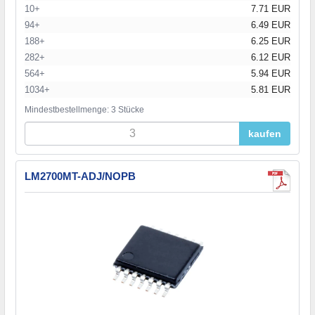
10+
7.71 EUR
94+
6.49 EUR
188+
6.25 EUR
282+
6.12 EUR
564+
5.94 EUR
1034+
5.81 EUR
Mindestbestellmenge: 3 Stücke
kaufen
LM2700MT-ADJ/NOPB