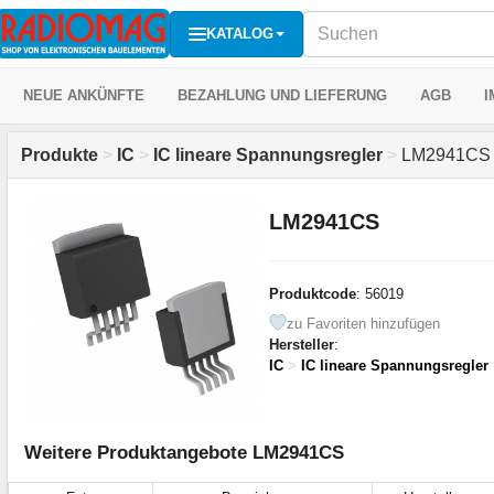
KATALOG
NEUE ANKÜNFTE
BEZAHLUNG UND LIEFERUNG
AGB
I
Produkte
>
IC
>
IC lineare Spannungsregler
>
LM2941CS
LM2941CS
Produktcode
: 56019
zu Favoriten hinzufügen
Hersteller
:
IC
>
IC lineare Spannungsregler
Weitere Produktangebote LM2941CS