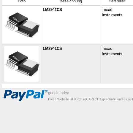
Foto
Bezeichnung
Hersteller
LM2941CS
Texas
Instruments
LM2941CS
Texas
Instruments
goods index
Diese Website ist durch reCAPTCHA geschützt und es gel