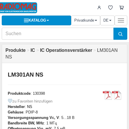
KATALOG
Privatkunde
DE
Togg
navi
Produkte
>
IC
>
IC Operationsverstärker
>
LM301AN
NS
LM301AN NS
Produktcode
: 130398
zu Favoriten hinzufügen
Hersteller
:
NS
Gehäuse
: PDIP-8
Versorgungsspannung Vc, V
: 5...18 В
Bandbreite BW, MHz
: 1 МГц
Offsetspannung Vio, mV
: 7,5 мВ