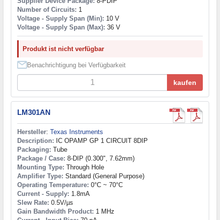
Supplier Device Package:
8-PDIP
Number of Circuits:
1
Voltage - Supply Span (Min):
10 V
Voltage - Supply Span (Max):
36 V
Produkt ist nicht verfügbar
Benachrichtigung bei Verfügbarkeit
kaufen
LM301AN
Hersteller
:
Texas Instruments
Description:
IC OPAMP GP 1 CIRCUIT 8DIP
Packaging:
Tube
Package / Case:
8-DIP (0.300", 7.62mm)
Mounting Type:
Through Hole
Amplifier Type:
Standard (General Purpose)
Operating Temperature:
0°C ~ 70°C
Current - Supply:
1.8mA
Slew Rate:
0.5V/µs
Gain Bandwidth Product:
1 MHz