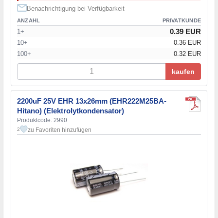
Benachrichtigung bei Verfügbarkeit
ANZAHL
PRIVATKUNDE
0.39 EUR
1+
10+
0.36 EUR
100+
0.32 EUR
kaufen
2200uF 25V EHR 13x26mm (EHR222M25BA-
Hitano) (Elektrolytkondensator)
Produktcode: 2990
zu Favoriten hinzufügen
2