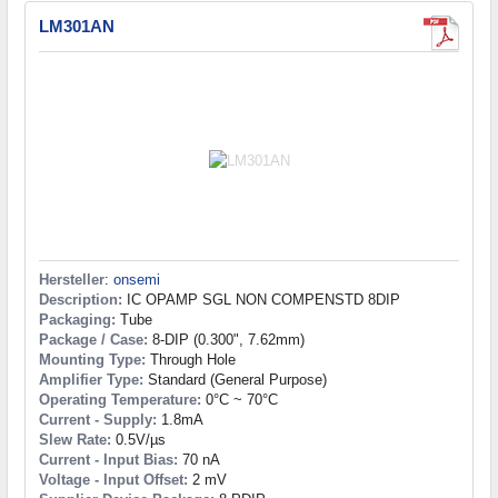
LM301AN
Hersteller
:
onsemi
Description:
IC OPAMP SGL NON COMPENSTD 8DIP
Packaging:
Tube
Package / Case:
8-DIP (0.300", 7.62mm)
Mounting Type:
Through Hole
Amplifier Type:
Standard (General Purpose)
Operating Temperature:
0°C ~ 70°C
Current - Supply:
1.8mA
Slew Rate:
0.5V/µs
Current - Input Bias:
70 nA
Voltage - Input Offset:
2 mV