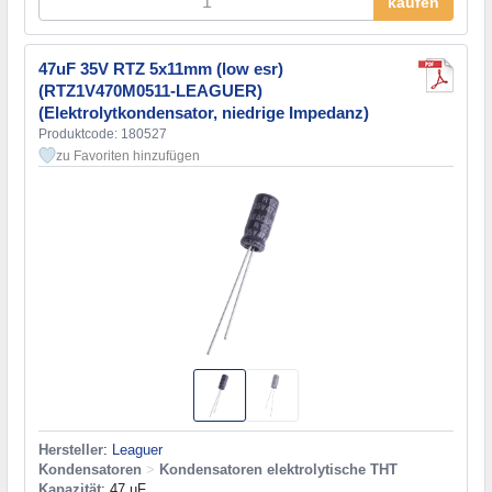
kaufen
47uF 35V RTZ 5x11mm (low esr)
(RTZ1V470M0511-LEAGUER)
(Elektrolytkondensator, niedrige Impedanz)
Produktcode: 180527
zu Favoriten hinzufügen
Hersteller
:
Leaguer
Kondensatoren
>
Kondensatoren elektrolytische THT
Kapazität
: 47 µF