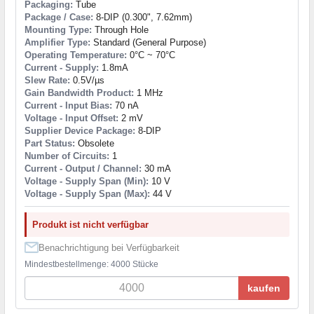
Packaging:
Tube
Package / Case:
8-DIP (0.300", 7.62mm)
Mounting Type:
Through Hole
Amplifier Type:
Standard (General Purpose)
Operating Temperature:
0°C ~ 70°C
Current - Supply:
1.8mA
Slew Rate:
0.5V/µs
Gain Bandwidth Product:
1 MHz
Current - Input Bias:
70 nA
Voltage - Input Offset:
2 mV
Supplier Device Package:
8-DIP
Part Status:
Obsolete
Number of Circuits:
1
Current - Output / Channel:
30 mA
Voltage - Supply Span (Min):
10 V
Voltage - Supply Span (Max):
44 V
Produkt ist nicht verfügbar
Benachrichtigung bei Verfügbarkeit
Mindestbestellmenge: 4000 Stücke
kaufen