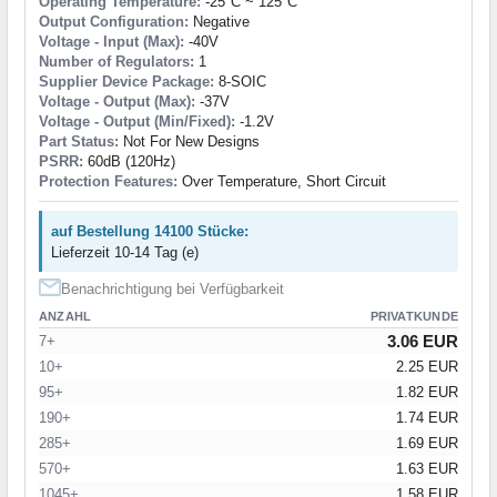
Operating Temperature:
-25°C ~ 125°C
Output Configuration:
Negative
Voltage - Input (Max):
-40V
Number of Regulators:
1
Supplier Device Package:
8-SOIC
Voltage - Output (Max):
-37V
Voltage - Output (Min/Fixed):
-1.2V
Part Status:
Not For New Designs
PSRR:
60dB (120Hz)
Protection Features:
Over Temperature, Short Circuit
auf Bestellung 14100 Stücke:
Lieferzeit 10-14 Tag (e)
Benachrichtigung bei Verfügbarkeit
ANZAHL
PRIVATKUNDE
3.06 EUR
7+
10+
2.25 EUR
95+
1.82 EUR
190+
1.74 EUR
285+
1.69 EUR
570+
1.63 EUR
1045+
1.58 EUR