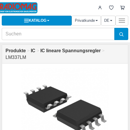
KATALOG
Privatkunde
DE
Togg
navi
Produkte
>
IC
>
IC lineare Spannungsregler
>
LM337LM