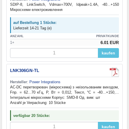
SDIP-8, LinkSwitch, Vdmax=700V, Idpeak=1.4A, -40...+150
Мікросхеми електроживлення
auf Bestellung 1 Stücke:
Lieferzeit 14-21 Tag (e)
ANZAHL
PRIVATKUNDE
6.01 EUR
1+
kaufen
LNK306GN-TL
Hersteller
:
Power Integrations
AC-DC перетворювач (мікросхема) з неізольованим виходом,
Fпр. = 62...70 кГц, P, Вт = 0,012, Тексп, °C = -40...+150,...
Інтегральні мікросхеми Корпус: SMD-8 Од. вим: шт
Anzahl je Verpackung: 10 Stücke
verfügbar 20 Stücke:
kaufen