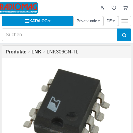
KATALOG
Privatkunde
DE
Togg
navi
Produkte
>
LNK
>
LNK306GN-TL