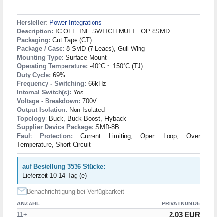
Hersteller
:
Power Integrations
Description:
IC OFFLINE SWITCH MULT TOP 8SMD
Packaging:
Cut Tape (CT)
Package / Case:
8-SMD (7 Leads), Gull Wing
Mounting Type:
Surface Mount
Operating Temperature:
-40°C ~ 150°C (TJ)
Duty Cycle:
69%
Frequency - Switching:
66kHz
Internal Switch(s):
Yes
Voltage - Breakdown:
700V
Output Isolation:
Non-Isolated
Topology:
Buck, Buck-Boost, Flyback
Supplier Device Package:
SMD-8B
Fault Protection:
Current Limiting, Open Loop, Over
Temperature, Short Circuit
auf Bestellung 3536 Stücke:
Lieferzeit 10-14 Tag (e)
Benachrichtigung bei Verfügbarkeit
ANZAHL
PRIVATKUNDE
2.03 EUR
11+