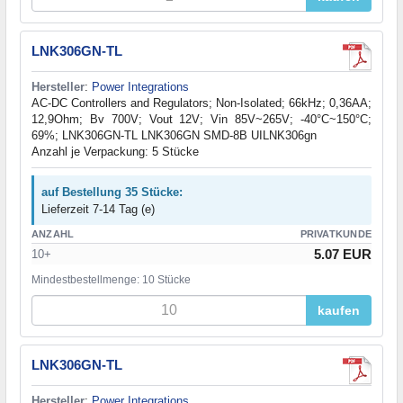
LNK306GN-TL
Hersteller
:
Power Integrations
AC-DC Controllers and Regulators; Non-Isolated; 66kHz; 0,36AA;
12,9Ohm; Bv 700V; Vout 12V; Vin 85V~265V; -40°C~150°C;
69%; LNK306GN-TL LNK306GN SMD-8B UILNK306gn
Anzahl je Verpackung: 5 Stücke
auf Bestellung 35 Stücke:
Lieferzeit 7-14 Tag (e)
ANZAHL
PRIVATKUNDE
5.07 EUR
10+
Mindestbestellmenge: 10 Stücke
kaufen
LNK306GN-TL
Hersteller
:
Power Integrations