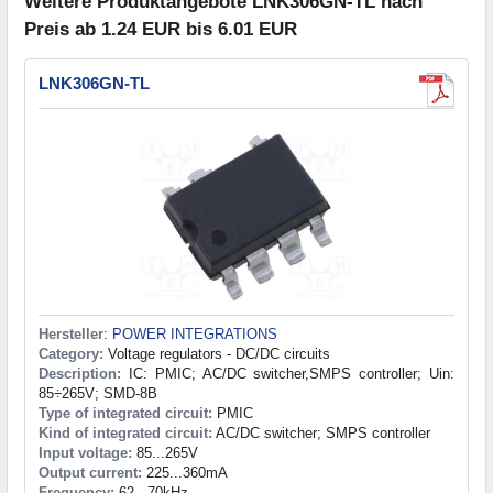
Weitere Produktangebote LNK306GN-TL nach
Preis ab 1.24 EUR bis 6.01 EUR
LNK306GN-TL
Hersteller
:
POWER INTEGRATIONS
Category:
Voltage regulators - DC/DC circuits
Description:
IC: PMIC; AC/DC switcher,SMPS controller; Uin:
85÷265V; SMD-8B
Type of integrated circuit:
PMIC
Kind of integrated circuit:
AC/DC switcher; SMPS controller
Input voltage:
85...265V
Output current:
225...360mA
Frequency:
62...70kHz