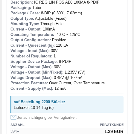
Description:
IC REG LIN POS ADJ 100MA 8-PDIP
Packaging:
Tube
Package / Case:
8-DIP (0.300", 7.62mm)
Output Type:
Adjustable (Fixed)
Mounting Type:
Through Hole
Current - Output:
100mA
Operating Temperature:
-40°C ~ 125°C
Output Configuration:
Positive
Current - Quiescent (Iq):
120 µA
Voltage - Input (Max):
30V
Number of Regulators:
1
Supplier Device Package:
8-PDIP
Voltage - Output (Max):
30V
Voltage - Output (Min/Fixed):
1.235V (5V)
Voltage Dropout (Max):
0.45V @ 100mA
Protection Features:
Over Current, Over Temperature
Current - Supply (Max):
12 mA
auf Bestellung 2200 Stücke:
Lieferzeit 10-14 Tag (e)
Benachrichtigung bei Verfügbarkeit
ANZAHL
PRIVATKUNDE
1.39 EUR
394+