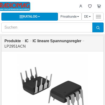
KATALOG
Privatkunde
DE
Togg
navi
Produkte
>
IC
>
IC lineare Spannungsregler
>
LP2951ACN