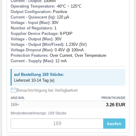
Current - Output:
100mA
Operating Temperature:
-40°C ~ 125°C
Output Configuration:
Positive
Current - Quiescent (Iq):
120 µA
Voltage - Input (Max):
30V
Number of Regulators:
1
Supplier Device Package:
8-PDIP
Voltage - Output (Max):
30V
Voltage - Output (Min/Fixed):
1.235V (5V)
Voltage Dropout (Max):
0.45V @ 100mA
Protection Features:
Over Current, Over Temperature
Current - Supply (Max):
12 mA
auf Bestellung 169 Stücke:
Lieferzeit 10-14 Tag (e)
Benachrichtigung bei Verfügbarkeit
ANZAHL
PRIVATKUNDE
3.26 EUR
169+
Mindestbestellmenge: 169 Stücke
kaufen