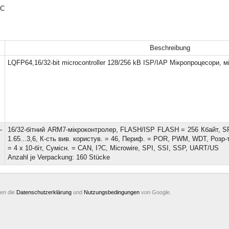
°C
Beschreibung
LQFP64,16/32-bit microcontroller 128/256 kB ISP/IAP Мікропроцесори, 
-
16/32-бітний ARM7-мікроконтролер, FLASH/ISP FLASH = 256 Кбайт, S
1.65...3,6, К-сть вив. користув. = 46, Периф. = POR, PWM, WDT, Розр-
= 4 х 10-біт, Сумісн. = CAN, I?C, Microwire, SPI, SSI, SSP, UART/US
Anzahl je Verpackung: 160 Stücke
ten die
Datenschutzerklärung
und
Nutzungsbedingungen
von Google.