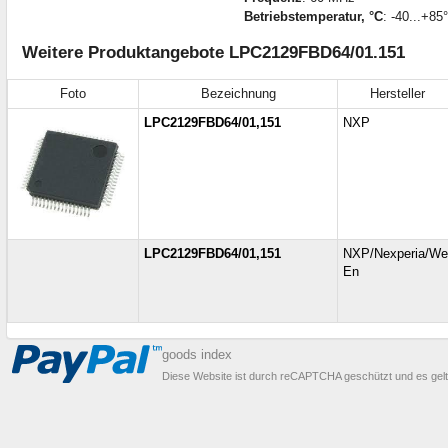
Betriebstemperatur, °C
: -40...+85
Weitere Produktangebote LPC2129FBD64/01.151
Foto
Bezeichnung
Hersteller
LPC2129FBD64/01,151
NXP
LPC2129FBD64/01,151
NXP/Nexperia/We
En
goods index
Diese Website ist durch reCAPTCHA geschützt und es gel