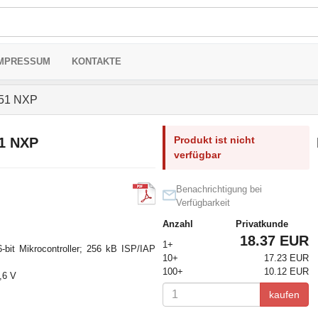
MPRESSUM
KONTAKTE
51 NXP
Produkt ist nicht
1 NXP
verfügbar
Benachrichtigung bei
Verfügbarkeit
Anzahl
Privatkunde
18.37 EUR
1+
6-bit Mikrocontroller; 256 kB ISP/IAP
10+
17.23 EUR
100+
10.12 EUR
3,6 V
kaufen