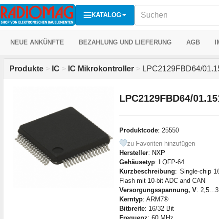
KATALOG
NEUE ANKÜNFTE
BEZAHLUNG UND LIEFERUNG
AGB
I
Produkte
>
IC
>
IC Mikrokontroller
>
LPC2129FBD64/01.1
LPC2129FBD64/01.15
Produktcode
: 25550
zu Favoriten hinzufügen
Hersteller
:
NXP
Gehäusetyp
: LQFP-64
Kurzbeschreibung
: Single-chip 1
Flash mit 10-bit ADC and CAN
Versorgungsspannung, V
: 2,5...
Kerntyp
: ARM7®
Bitbreite
: 16/32-Bit
Frequenz
: 60 MHz