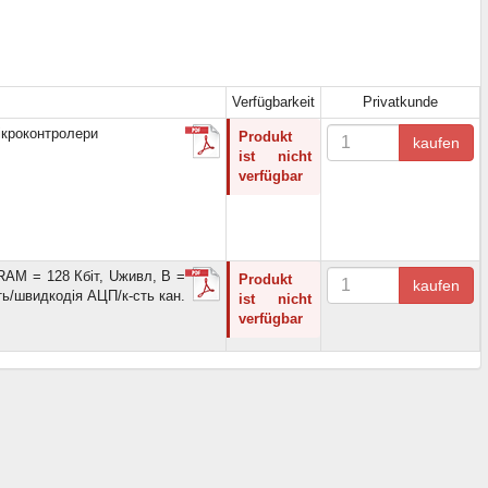
Verfügbarkeit
Privatkunde
мікроконтролери
Produkt
kaufen
ist nicht
verfügbar
RAM = 128 Кбіт, Uживл, В =
Produkt
kaufen
ть/швидкодія АЦП/к-сть кан.
ist nicht
verfügbar