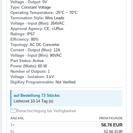
Voltage - Output:
5V
Type:
Constant Voltage
Operating Temperature:
-25°C ~ 70°C
Termination Style:
Wire Leads
Voltage - Input (Max):
264VAC
Approval Agency:
CE, cURus
Ratings:
IP67
Efficiency:
80%
Topology:
AC DC Converter
Current - Output (Max):
12A
Voltage - Input (Min):
90VAC
Part Status:
Active
Power (Watts):
60 W
Number of Outputs:
1
Voltage - Isolation:
3 kV
DigiKey Programmable:
Not Verified
auf Bestellung 73 Stücke:
Lieferzeit 10-14 Tag (e)
Benachrichtigung bei Verfügbarkeit
ANZAHL
PRIVATKUNDE
56.76 EUR
1+
5+
52.66 EUR