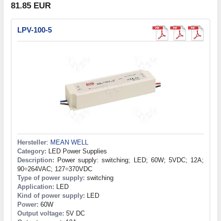
81.85 EUR
LPV-100-5
Hersteller
:
MEAN WELL
Category:
LED Power Supplies
Description:
Power supply: switching; LED; 60W; 5VDC; 12A;
90÷264VAC; 127÷370VDC
Type of power supply:
switching
Application:
LED
Kind of power supply:
LED
Power:
60W
Output voltage:
5V DC