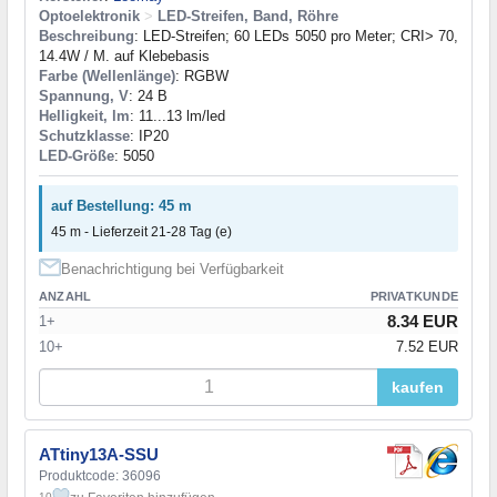
Optoelektronik
>
LED-Streifen, Band, Röhre
Beschreibung
: LED-Streifen; 60 LEDs 5050 pro Meter; CRI> 70,
14.4W / M. auf Klebebasis
Farbe (Wellenlänge)
: RGBW
Spannung, V
: 24 В
Helligkeit, lm
: 11...13 lm/led
Schutzklasse
: IP20
LED-Größe
: 5050
auf Bestellung: 45 m
45 m - Lieferzeit 21-28 Tag (e)
Benachrichtigung bei Verfügbarkeit
ANZAHL
PRIVATKUNDE
8.34 EUR
1+
10+
7.52 EUR
kaufen
ATtiny13A-SSU
Produktcode: 36096
10