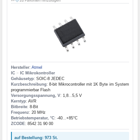
zu Favoriten hinzufügen
Hersteller
:
Atmel
IC
>
IC Mikrokontroller
Gehäusetyp
: SOIC-8 JEDEC
Kurzbeschreibung
: 8-bit Mikrocontroller mit 1K Byte im System
programmierbar Flash
Versorgungsspannung, V
: 1,8...5,5 V
Kerntyp
: AVR
Bitbreite
: 8-Bit
Frequenz
: 20 MHz
Betriebstemperatur, °C
: -40...+85°C
ZCODE
: 8542 31 90 00
auf Bestellung: 973 St.