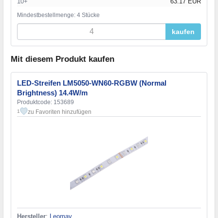
10+
63.17 EUR
Mindestbestellmenge: 4 Stücke
kaufen
Mit diesem Produkt kaufen
LED-Streifen LM5050-WN60-RGBW (Normal
Brightness) 14.4W/m
Produktcode: 153689
zu Favoriten hinzufügen
1
Hersteller
:
Leomay