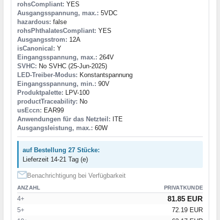
rohsCompliant:
YES
Ausgangsspannung, max.:
5VDC
hazardous:
false
rohsPhthalatesCompliant:
YES
Ausgangsstrom:
12A
isCanonical:
Y
Eingangsspannung, max.:
264V
SVHC:
No SVHC (25-Jun-2025)
LED-Treiber-Modus:
Konstantspannung
Eingangsspannung, min.:
90V
Produktpalette:
LPV-100
productTraceability:
No
usEccn:
EAR99
Anwendungen für das Netzteil:
ITE
Ausgangsleistung, max.:
60W
auf Bestellung 27 Stücke:
Lieferzeit 14-21 Tag (e)
Benachrichtigung bei Verfügbarkeit
ANZAHL
PRIVATKUNDE
81.85 EUR
4+
5+
72.19 EUR