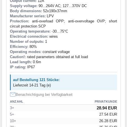
Output current:
12A
Supply voltage:
90...264V AC; 127...370V DC
Body dimensions:
52x190x37mm
Manufacturer series:
LPV
Protection:
anti-overload OPP; anti-overvoltage OVP; short
circuit protection SCP
Operating temperature:
-30...75°C
Electrical connection:
wires
Number of outputs:
1
Efficiency:
80%
Operating modes:
constant voltage
Caution!:
rated parameters obtained at full load
Lead length:
0.6m
IP rating:
IP67
auf Bestellung 121 Stücke:
Lieferzeit 14-21 Tag (e)
Benachrichtigung bei Verfügbarkeit
ANZAHL
PRIVATKUNDE
28.94 EUR
3+
5+
27.54 EUR
10+
26.28 EUR