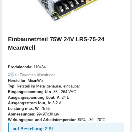
Einbaunetzteil 75W 24V LRS-75-24
MeanWell
Produktcode
: 110434
zu Favoriten hinzufügen
2
Hersteller
:
MeanWell
Typ
: Netzteil im Metallgehäuse, einbaubar
Eingangsspannung Uin
: 85...264 VAC
Ausgangsspannung Uout, V
: 24 В
Ausgangsstrom Iout, A
: 3,2 А
Leistung max, W
: 75 Вт
Abmessungen
: 99x97x30 мм
Wirkungsgrad und Arbeitstemperatur
: 90%, -30...70°С
auf Bestellung: 2 St.