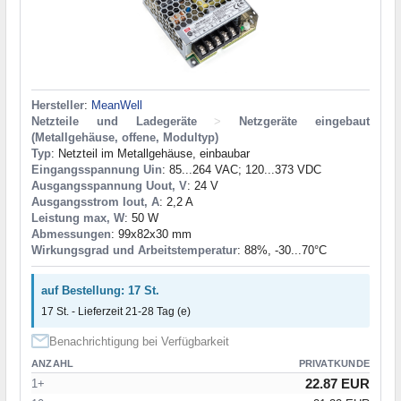
Hersteller
:
MeanWell
Netzteile und Ladegeräte
>
Netzgeräte eingebaut
(Metallgehäuse, offene, Modultyp)
Typ
: Netzteil im Metallgehäuse, einbaubar
Eingangsspannung Uin
: 85...264 VAC; 120...373 VDC
Ausgangsspannung Uout, V
: 24 V
Ausgangsstrom Iout, A
: 2,2 A
Leistung max, W
: 50 W
Abmessungen
: 99x82x30 mm
Wirkungsgrad und Arbeitstemperatur
: 88%, -30...70°C
auf Bestellung: 17 St.
17 St. - Lieferzeit 21-28 Tag (e)
Benachrichtigung bei Verfügbarkeit
ANZAHL
PRIVATKUNDE
22.87 EUR
1+