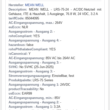
Hersteller
:
MEAN WELL
Description:
MEAN WELL - LRS-75-24 - AC/DC-Netzteil mit
Gehäuse, ITE & Haushalt, 1 Ausgänge, 76.8 W, 24 VDC, 3.2 A
tariffCode:
85044095
AC-Eingangsspannung, max.:
264V
euEccn:
NLR
Ausgangsstrom - Ausgang 2:
-
rohsCompliant:
YES
Ausgangsspannung - Ausgang 4:
-
hazardous:
false
rohsPhthalatesCompliant:
YES
isCanonical:
Y
AC-Eingangsspannung:
85V AC bis 264V AC
Ausgangsspannung - Ausgang 3:
-
SVHC:
No SVHC (25-Jun-2025)
Ausgangsstrom - Ausgang 3:
-
Stromversorgungsausgang:
Einstellbar, fest
Produktpalette:
LRS-75 Series
Ausgangsspannung - Ausgang 1:
24VDC
productTraceability:
No
usEccn:
EAR99
AC-Eingangsspannung, min.:
85V
Ausgangsspannung - Ausgang 2:
-
Ausgangsstrom - Ausgang 1:
3.2A