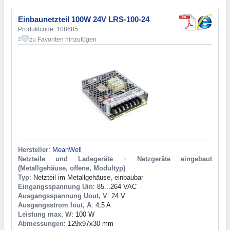
Einbaunetzteil 100W 24V LRS-100-24
Produktcode: 108685
zu Favoriten hinzufügen
2
Hersteller
:
MeanWell
Netzteile und Ladegeräte
>
Netzgeräte eingebaut
(Metallgehäuse, offene, Modultyp)
Typ
: Netzteil im Metallgehäuse, einbaubar
Eingangsspannung Uin
: 85...264 VAC
Ausgangsspannung Uout, V
: 24 V
Ausgangsstrom Iout, A
: 4,5 A
Leistung max, W
: 100 W
Abmessungen
: 129x97x30 mm