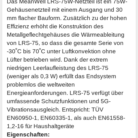
Das MeanWell LRS-75W-Netzteil ist ein 75W-
Gehäusenetzteil mit einem Ausgang und 30
mm flacher Bauform. Zusätzlich zu der hohen
Effizienz erhöht die Konstruktion des
Metallgeflechtgehäuses die Wärmeableitung
von LRS-75, so dass die gesamte Serie von
-30
ﹾ
C bis 70
ﹾ
C unter Luftkonvektion ohne
Lüfter betrieben wird. Dank der extrem
niedrigen Leerlaufleistung des LRS-75
(weniger als 0,3 W) erfüllt das Endsystem
problemlos die weltweiten
Energieanforderungen. LRS-75 verfügt über
umfassende Schutzfunktionen und 5G-
Vibrationsausgleich. Entspricht: TÜV
EN60950-1, EN60335-1, als auch EN61558-
1,2-16 für Haushaltgeräte
Eigenschaften: