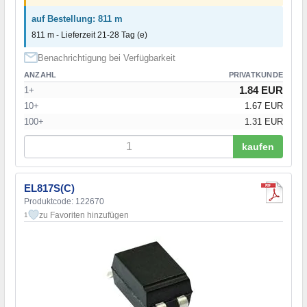
auf Bestellung: 811 m
811 m - Lieferzeit 21-28 Tag (e)
Benachrichtigung bei Verfügbarkeit
ANZAHL
PRIVATKUNDE
1.84 EUR
1+
10+
1.67 EUR
100+
1.31 EUR
kaufen
EL817S(C)
Produktcode: 122670
zu Favoriten hinzufügen
1