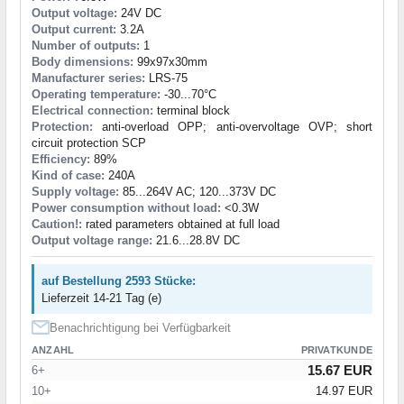
Output voltage:
24V DC
Output current:
3.2A
Number of outputs:
1
Body dimensions:
99x97x30mm
Manufacturer series:
LRS-75
Operating temperature:
-30...70°C
Electrical connection:
terminal block
Protection:
anti-overload OPP; anti-overvoltage OVP; short
circuit protection SCP
Efficiency:
89%
Kind of case:
240A
Supply voltage:
85...264V AC; 120...373V DC
Power consumption without load:
<0.3W
Caution!:
rated parameters obtained at full load
Output voltage range:
21.6...28.8V DC
auf Bestellung 2593 Stücke:
Lieferzeit 14-21 Tag (e)
Benachrichtigung bei Verfügbarkeit
ANZAHL
PRIVATKUNDE
15.67 EUR
6+
10+
14.97 EUR