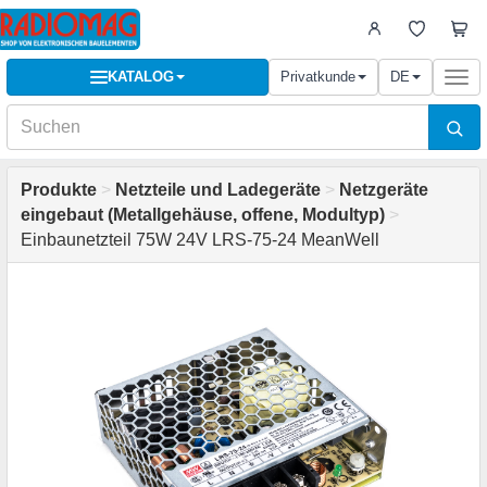
KATALOG
Privatkunde
DE
Togg
navi
Produkte
>
Netzteile und Ladegeräte
>
Netzgeräte
eingebaut (Metallgehäuse, offene, Modultyp)
>
Einbaunetzteil 75W 24V LRS-75-24 MeanWell