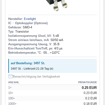
Hersteller
:
Everlight
IC
>
Optokoppler (Optrone)
Gehäuse
: SMD-4
Typ
: Transistor
Isolationsspannung Uisol, kV
: 5 кВ
Strom ein/aus Iein/Iaus, mA
: 50/50 мА
Ausgangsspannung Uausg, V
: 35 В
Ein-/Ausschaltzeit Ton/Toff, µs
: 4/3 µs
Betriebstemperatur, °C
: -55…+110°С
auf Bestellung: 3497 St.
3497 St. - Lieferzeit 21-28 Tag (e)
Benachrichtigung bei Verfügbarkeit
ANZAHL
PRIVATKUNDE
0.25 EUR
1+
10+
0.23 EUR
100+
0.2 EUR
1000+
0.18 EUR