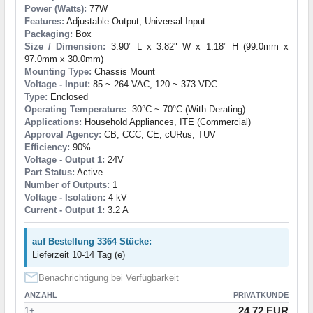
Power (Watts):
77W
Features:
Adjustable Output, Universal Input
Packaging:
Box
Size / Dimension:
3.90" L x 3.82" W x 1.18" H (99.0mm x
97.0mm x 30.0mm)
Mounting Type:
Chassis Mount
Voltage - Input:
85 ~ 264 VAC, 120 ~ 373 VDC
Type:
Enclosed
Operating Temperature:
-30°C ~ 70°C (With Derating)
Applications:
Household Appliances, ITE (Commercial)
Approval Agency:
CB, CCC, CE, cURus, TUV
Efficiency:
90%
Voltage - Output 1:
24V
Part Status:
Active
Number of Outputs:
1
Voltage - Isolation:
4 kV
Current - Output 1:
3.2 A
auf Bestellung 3364 Stücke:
Lieferzeit 10-14 Tag (e)
Benachrichtigung bei Verfügbarkeit
ANZAHL
PRIVATKUNDE
24.72 EUR
1+