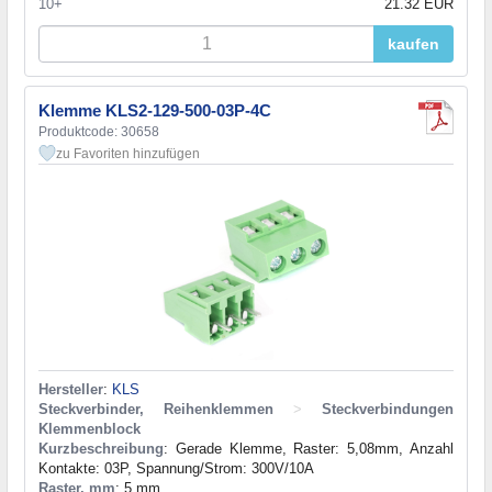
10+
21.32 EUR
kaufen
Klemme KLS2-129-500-03P-4C
Produktcode: 30658
zu Favoriten hinzufügen
Hersteller
:
KLS
Steckverbinder, Reihenklemmen
>
Steckverbindungen
Klemmenblock
Kurzbeschreibung
: Gerade Klemme, Raster: 5,08mm, Anzahl
Kontakte: 03P, Spannung/Strom: 300V/10A
Raster, mm
: 5 mm