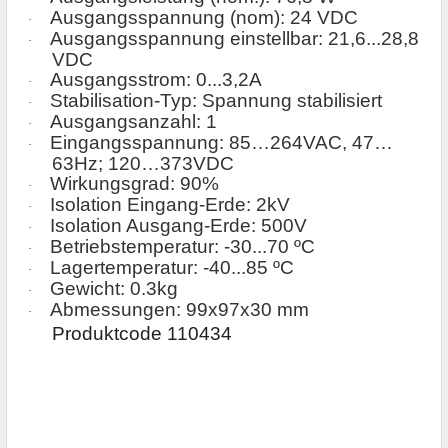
Ausgangsspannung (nom)
:
24
VDC
·
Ausgangsspannung einstellbar
:
21,6
...
28,8
·
VDC
Ausgangsstrom: 0...3,2
А
·
Stabilisation-Typ: Spannung stabilisiert
·
Ausgangsanzahl: 1
·
Eingangsspannung: 85…264VAC, 47…
·
63Hz; 120…373VDC
Wirkungsgrad: 90%
·
Isolation Eingang-Erde: 2kV
·
Isolation Ausgang-Erde: 500V
·
Betriebstemperatur: -30...70 º
С
·
Lagertemperatur
: -40...85 ºС
·
Gewicht:
0.
3kg
·
Abmessungen
:
99
х
97
х30
mm
·
Produktcode 110434