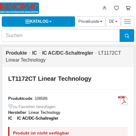
KATALOG
Privatkunde
DE
Togg
navi
Produkte
>
IC
>
IC AC/DC-Schaltregler
>
LT1172CT
Linear Technology
LT1172CT Linear Technology
Produktcode
: 108589
zu Favoriten hinzufügen
Hersteller
:
Linear Technology
IC
>
IC AC/DC-Schaltregler
Produkt ist nicht verfügbar