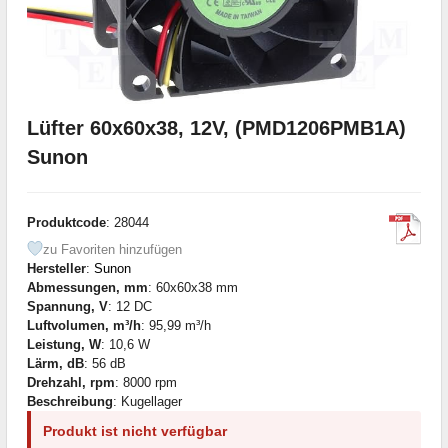
Lüfter 60x60x38, 12V, (PMD1206PMB1A)
Sunon
Produktcode
: 28044
zu Favoriten hinzufügen
Hersteller
:
Sunon
Abmessungen, mm
: 60x60x38 mm
Spannung, V
: 12 DC
Luftvolumen, m³/h
: 95,99 m³/h
Leistung, W
: 10,6 W
Lärm, dB
: 56 dB
Drehzahl, rpm
: 8000 rpm
Beschreibung
: Kugellager
Produkt ist nicht verfügbar