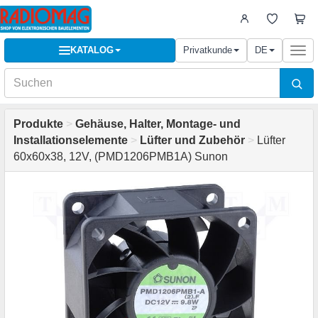
KATALOG
Privatkunde
DE
Togg
navi
Produkte
>
Gehäuse, Halter, Montage- und
Installationselemente
>
Lüfter und Zubehör
>
Lüfter
60x60x38, 12V, (PMD1206PMB1A) Sunon